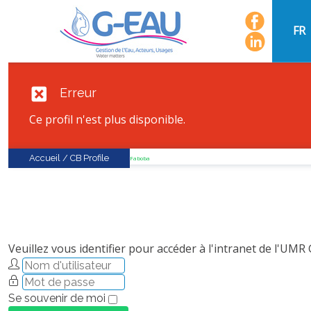
FR
Erreur
Ce profil n'est plus disponible.
Accueil
/
CB Profile
FaLang translation system by Faboba
Veuillez vous identifier pour accéder à l'intranet de l'UMR
Se souvenir de moi