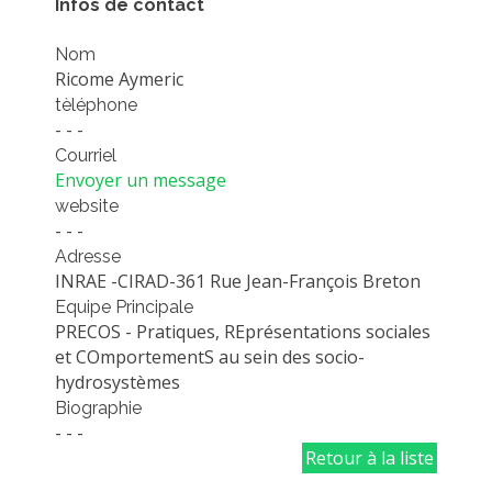
Infos de contact
PLATEFORMES EXPÉRIMENTALES
Nom
IMPLANTATIONS GÉOGRAPHIQUES
Ricome Aymeric
PROJETS EN COURS
tèléphone
- - -
PROJETS TERMINÉS
Courriel
NOS RÉSEAUX SCIENTIFIQUES ET TECHNIQUES
Envoyer un message
website
SÉMINAIRES RÉGULIERS
- - -
FORMATION
Adresse
MASTER
INRAE -CIRAD-361 Rue Jean-François Breton
Equipe Principale
INGÉNIEUR
PRECOS - Pratiques, REprésentations sociales
FORMATION CONTINUE
et COmportementS au sein des socio-
hydrosystèmes
FORMATION DOCTORALE
Biographie
THÈSES EN COURS
- - -
Retour à la liste
MOOC
PRODUCTION