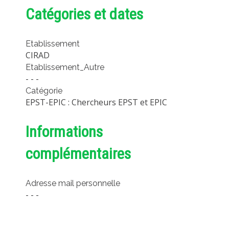
Catégories et dates
MÉTHODES ET OUTILS
LOGICIELS
Etablissement
PUBLICATIONS SUR HAL
CIRAD
HDR
Etablissement_Autre
- - -
THÈSES
Catégorie
WORKING PAPERS
EPST-EPIC : Chercheurs EPST et EPIC
NOTES THÉMATIQUES
Informations
NOS TRAVAUX EN VIDÉO
complémentaires
Adresse mail personnelle
- - -