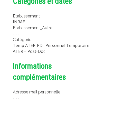
Catégories et dates
MÉTHODES ET OUTILS
LOGICIELS
Etablissement
INRAE
PUBLICATIONS SUR HAL
Etablissement_Autre
HDR
- - -
Catégorie
THÈSES
Temp ATER-PD : Personnel Temporaire –
WORKING PAPERS
ATER – Post-Doc
NOTES THÉMATIQUES
Informations
NOS TRAVAUX EN VIDÉO
complémentaires
Adresse mail personnelle
- - -