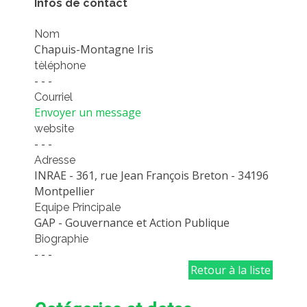
Infos de contact
PLATEFORMES EXPÉRIMENTALES
Nom
IMPLANTATIONS GÉOGRAPHIQUES
Chapuis-Montagne Iris
PROJETS EN COURS
tèléphone
- - -
PROJETS TERMINÉS
Courriel
NOS RÉSEAUX SCIENTIFIQUES ET TECHNIQUES
Envoyer un message
website
SÉMINAIRES RÉGULIERS
- - -
FORMATION
Adresse
MASTER
INRAE - 361, rue Jean François Breton - 34196
Montpellier
INGÉNIEUR
Equipe Principale
FORMATION CONTINUE
GAP - Gouvernance et Action Publique
Biographie
FORMATION DOCTORALE
- - -
THÈSES EN COURS
Retour à la liste
MOOC
PRODUCTION