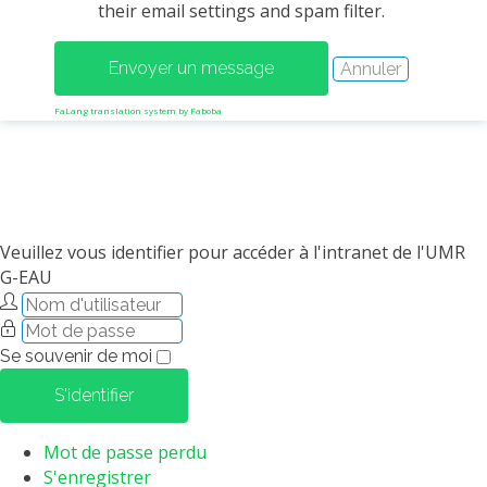
their email settings and spam filter.
MÉTHODES ET OUTILS
LOGICIELS
PUBLICATIONS SUR HAL
FaLang translation system by Faboba
HDR
THÈSES
WORKING PAPERS
NOTES THÉMATIQUES
Veuillez vous identifier pour accéder à l'intranet de l'UMR
G-EAU
NOS TRAVAUX EN VIDÉO
Se souvenir de moi
S'identifier
Mot de passe perdu
S'enregistrer