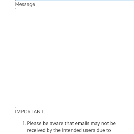
Message
PLATEFORMES EXPÉRIMENTALES
IMPLANTATIONS GÉOGRAPHIQUES
PROJETS EN COURS
PROJETS TERMINÉS
NOS RÉSEAUX SCIENTIFIQUES ET TECHNIQUES
SÉMINAIRES RÉGULIERS
FORMATION
MASTER
INGÉNIEUR
FORMATION CONTINUE
FORMATION DOCTORALE
IMPORTANT:
THÈSES EN COURS
Please be aware that emails may not be
MOOC
received by the intended users due to
PRODUCTION