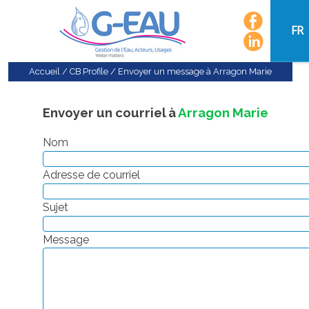
FR
Accueil
/
CB Profile
/
Envoyer un message à Arragon Marie
Envoyer un courriel à
Arragon Marie
Nom
Adresse de courriel
Sujet
Message