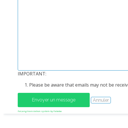
IMPORTANT:
Please be aware that emails may not be receive
FaLang translation system by Faboba