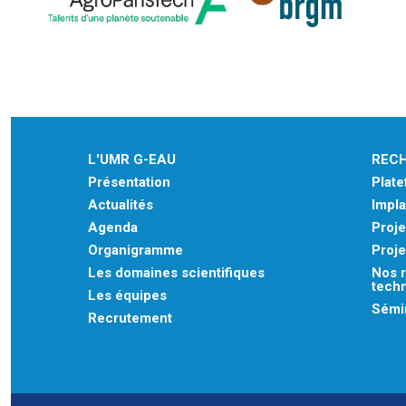
L'UMR G-EAU
REC
Présentation
Plat
Actualités
Impla
Agenda
Proje
Organigramme
Proje
Les domaines scientifiques
Nos r
tech
Les équipes
Sémin
Recrutement