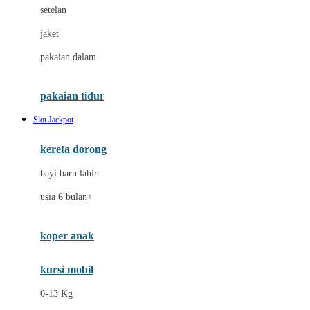
Dae Organics
setelan
Docare
jaket
Doona
pakaian dalam
Down To Earth
Drew
pakaian tidur
Dr. Brown's
Slot Jackpot
E
kereta dorong
ELC
bayi baru lahir
Ergobaby
usia 6 bulan+
Expert Care
koper anak
Ezyroller
kursi mobil
F
0-13 Kg
Felt So Sweet