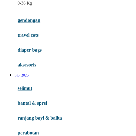
0-36 Kg
Fisher Price
Flipper
gendongan
Friends Of Sally
travel cots
G
diaper bags
Gb
Geko
aksesoris
Graco
Slot 2026
Gund
selimut
H
bantal & sprei
Habbie
Haenim
ranjang bayi & balita
Happy Horse
perabotan