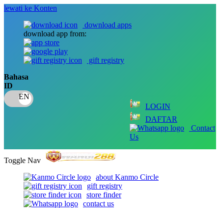
lewati ke Konten
download apps
download app from:
gift registry
Bahasa
ID
LOGIN
DAFTAR
Contact
Us
Toggle Nav
about Kanmo Circle
gift registry
store finder
contact us