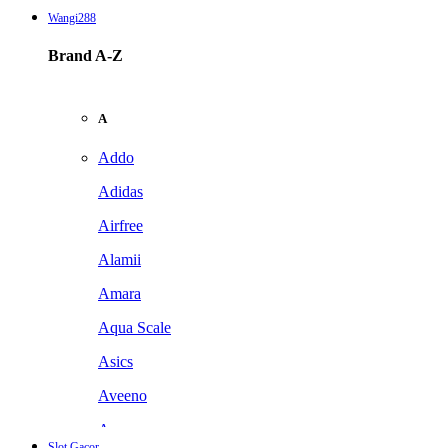
Wangi288
Brand A-Z
A
Addo
Adidas
Airfree
Alamii
Amara
Aqua Scale
Asics
Aveeno
Awan
Slot Gacor