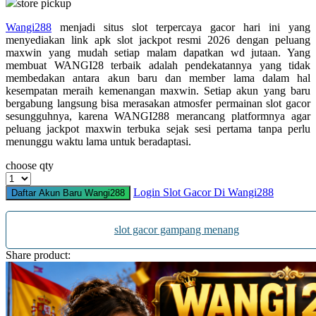
store pickup
Twistshake
Wangi288
menjadi situs slot terpercaya gacor hari ini yang
TY Toys
menyediakan link apk slot jackpot resmi 2026 dengan peluang
maxwin yang mudah setiap malam dapatkan wd jutaan. Yang
U
membuat WANGI28 terbaik adalah pendekatannya yang tidak
membedakan antara akun baru dan member lama dalam hal
kesempatan meraih kemenangan maxwin. Setiap akun yang baru
bergabung langsung bisa merasakan atmosfer permainan slot gacor
V
sesungguhnya, karena WANGI288 merancang platformnya agar
peluang jackpot maxwin terbuka sejak sesi pertama tanpa perlu
menunggu waktu lama untuk beradaptasi.
Veja
choose qty
Vitaflow
Vtech
Login Slot Gacor Di Wangi288
Daftar Akun Baru Wangi288
W
slot gacor gampang menang
Waterland
Share product:
Wellness
X