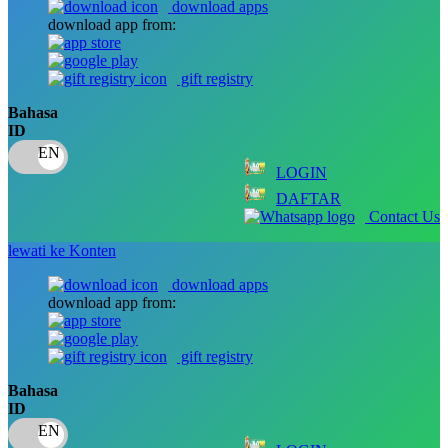
download apps
download app from:
Oh Ma Grain
Okiedog
gift registry
P
Bahasa
ID
Peachy
LOGIN
Phil & Ted's
DAFTAR
Philips Avent
Contact Us
Pigeon
lewati ke Konten
Playgro
download apps
download app from:
Poled Global
Ponycycle
gift registry
Puma
Bahasa
ID
Pureats