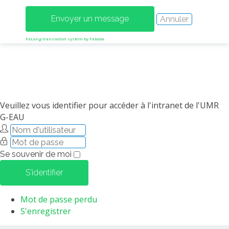
MÉTHODES ET OUTILS
LOGICIELS
FaLang translation system by Faboba
PUBLICATIONS SUR HAL
HDR
THÈSES
WORKING PAPERS
Veuillez vous identifier pour accéder à l'intranet de l'UMR
NOTES THÉMATIQUES
G-EAU
NOS TRAVAUX EN VIDÉO
Se souvenir de moi
S'identifier
Mot de passe perdu
S'enregistrer