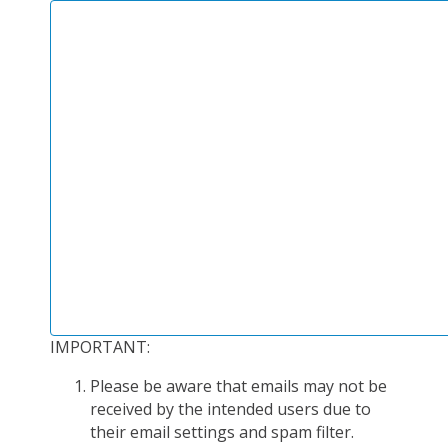
PLATEFORMES EXPÉRIMENTALES
IMPLANTATIONS GÉOGRAPHIQUES
PROJETS EN COURS
PROJETS TERMINÉS
NOS RÉSEAUX SCIENTIFIQUES ET TECHNIQUES
SÉMINAIRES RÉGULIERS
FORMATION
MASTER
INGÉNIEUR
FORMATION CONTINUE
IMPORTANT:
FORMATION DOCTORALE
THÈSES EN COURS
Please be aware that emails may not be
received by the intended users due to
MOOC
their email settings and spam filter.
PRODUCTION