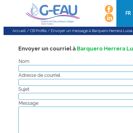
FR
Accueil
/
CB Profile
/
Envoyer un message à Barquero Herrera Luisa 
Envoyer un courriel à
Barquero Herrera Lu
Nom
Adresse de courriel
Sujet
Message