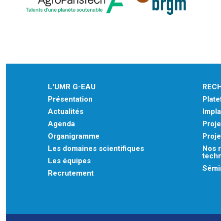
L'UMR G-EAU
REC
Présentation
Plat
Actualités
Impla
Agenda
Proje
Organigramme
Proje
Les domaines scientifiques
Nos r
tech
Les équipes
Sémin
Recrutement