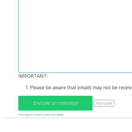
IMPORTANT:
Please be aware that emails may not be receive
FaLang translation system by Faboba