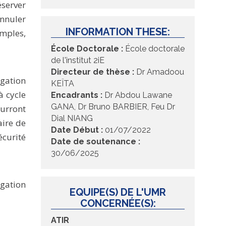
éserver
annuler
INFORMATION THESE:
imples,
École Doctorale :
École doctorale
de l'institut 2iE
Directeur de thèse :
Dr Amadoou
gation
KEÏTA
à cycle
Encadrants :
Dr Abdou Lawane
GANA, Dr Bruno BARBIER, Feu Dr
ourront
Dial NIANG
aire de
Date Début :
01/07/2022
curité
Date de soutenance :
30/06/2025
igation
EQUIPE(S) DE L'UMR
CONCERNÉE(S):
ATIR