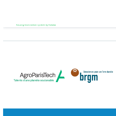
FaLang translation system by Faboba