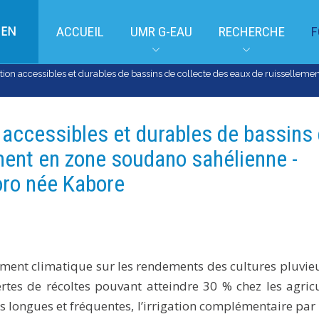
EN
ACCUEIL
UMR G-EAU
RECHERCHE
F
tion accessibles et durables de bassins de collecte des eaux de ruissellem
 accessibles et durables de bassins
ment en zone soudano sahélienne -
ro née Kabore
ment climatique sur les rendements des cultures pluvie
ertes de récoltes pouvant atteindre 30 % chez les agric
s longues et fréquentes, l’irrigation complémentaire par