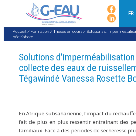
FR
Accueil
/
Formation
/
Thèses en cours
/
Solutions d’imperméabilisa
née Kabore
Solutions d’imperméabilisation
collecte des eaux de ruisselle
Tégawindé Vanessa Rosette Bo
En Afrique subsaharienne, l’impact du réchauffe
fait de plus en plus ressentir entrainant des p
familiaux. Face à des périodes de sécheresse plu