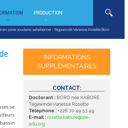
ORMATION
PRODUCTION
ent en zone soudano sahélienne - Tégawindé Vanessa Rosette Boro
 de
INFORMATIONS
SUPPLÉMENTAIRES
CONTACT:
Doctorant :
BORO née KABORE
Tégawindé Vanessa Rosette
uses se
Téléphone :
+226 70 49 53 49
ulteurs
E-mail :
rosette.kabore@2ie-
 bassin
edu.org