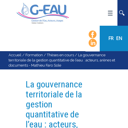
ACCUEIL
UMR G-EAU
FR
EN
PRÉSENTATION
ACTUALITÉS
Accueil
/
Formation
/
Thèses en cours
/
La gouvernance
territoriale de la gestion quantitative de l’eau : acteurs, arènes et
AGENDA
documents - Mathieu Faro Sole
CALENDRIER DES ÉVÈNEMENTS
ORGANIGRAMME
La gouvernance
LISTE DU PERSONNEL
territoriale de la
LES DOMAINES SCIENTIFIQUES
gestion
LES ÉQUIPES
quantitative de
RECRUTEMENT
l’eau : acteurs,
RECHERCHE