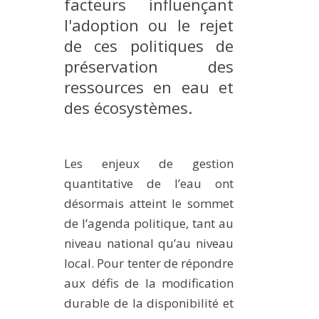
facteurs influençant
MÉTHODES ET OUTILS
l'adoption ou le rejet
LOGICIELS
de ces politiques de
préservation des
PUBLICATIONS SUR HAL
ressources en eau et
HDR
des écosystèmes.
THÈSES
WORKING PAPERS
NOTES THÉMATIQUES
Les enjeux de gestion
quantitative de l’eau ont
NOS TRAVAUX EN VIDÉO
désormais atteint le sommet
de l’agenda politique, tant au
niveau national qu’au niveau
local. Pour tenter de répondre
aux défis de la modification
durable de la disponibilité et