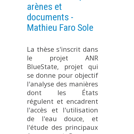
arènes et
PLATEFORMES EXPÉRIMENTALES
documents -
IMPLANTATIONS GÉOGRAPHIQUES
Mathieu Faro Sole
PROJETS EN COURS
PROJETS TERMINÉS
La thèse s'inscrit dans
NOS RÉSEAUX SCIENTIFIQUES ET TECHNIQUES
le projet ANR
SÉMINAIRES RÉGULIERS
FORMATION
BlueState, projet qui
se donne pour objectif
MASTER
l'analyse des manières
INGÉNIEUR
dont les États
FORMATION CONTINUE
régulent et encadrent
FORMATION DOCTORALE
l'accès et l'utilisation
THÈSES EN COURS
de l'eau douce, et
MOOC
l'étude des principaux
PRODUCTION