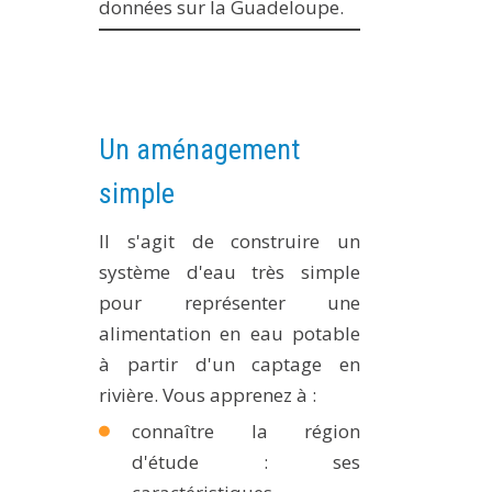
données sur la Guadeloupe.
MÉTHODES ET OUTILS
LOGICIELS
PUBLICATIONS SUR HAL
HDR
Un aménagement
THÈSES
simple
WORKING PAPERS
Il s'agit de construire un
NOTES THÉMATIQUES
système d'eau très simple
NOS TRAVAUX EN VIDÉO
pour représenter une
alimentation en eau potable
à partir d'un captage en
rivière. Vous apprenez à :
connaître la région
d'étude : ses