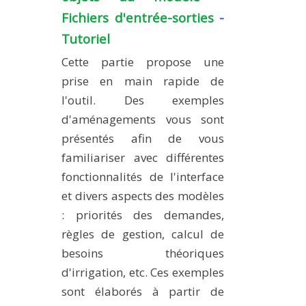
Fichiers d'entrée-sorties
-
PLATEFORMES EXPÉRIMENTALES
Tutoriel
IMPLANTATIONS GÉOGRAPHIQUES
Cette partie propose une
PROJETS EN COURS
prise en main rapide de
PROJETS TERMINÉS
l'outil. Des exemples
NOS RÉSEAUX SCIENTIFIQUES ET TECHNIQUES
d'aménagements vous sont
SÉMINAIRES RÉGULIERS
présentés afin de vous
FORMATION
familiariser avec différentes
MASTER
fonctionnalités de l'interface
INGÉNIEUR
et divers aspects des modèles
: priorités des demandes,
FORMATION CONTINUE
règles de gestion, calcul de
FORMATION DOCTORALE
besoins théoriques
THÈSES EN COURS
d'irrigation, etc. Ces exemples
MOOC
sont élaborés à partir de
PRODUCTION