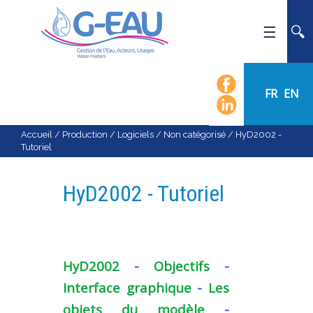
ACCUEIL
UMR G-EAU
FR
EN
PRÉSENTATION
ACTUALITÉS
Accueil
/
Production
/
Logiciels
/
Non catégorisé
/
HyD2002 -
Tutoriel
AGENDA
CALENDRIER DES ÉVÈNEMENTS
HyD2002 - Tutoriel
ORGANIGRAMME
LISTE DU PERSONNEL
LES DOMAINES SCIENTIFIQUES
HyD2002
-
Objectifs
-
LES ÉQUIPES
Interface graphique
-
Les
RECRUTEMENT
objets du modèle
-
RECHERCHE