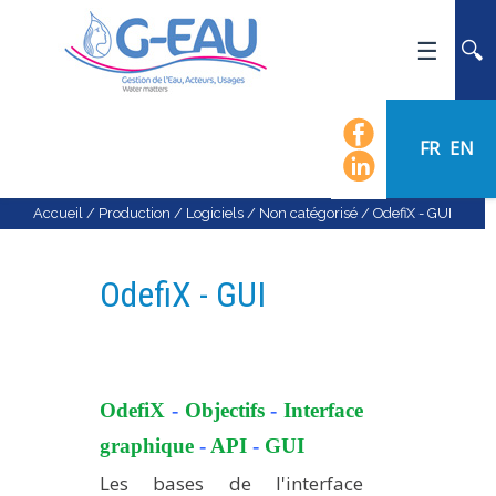
ACCUEIL
UMR G-EAU
FR
EN
PRÉSENTATION
ACTUALITÉS
Accueil
/
Production
/
Logiciels
/
Non catégorisé
/
OdefiX - GUI
AGENDA
CALENDRIER DES ÉVÈNEMENTS
OdefiX - GUI
ORGANIGRAMME
LISTE DU PERSONNEL
LES DOMAINES SCIENTIFIQUES
OdefiX
-
Objectifs
-
Interface
LES ÉQUIPES
graphique
-
API
-
GUI
RECRUTEMENT
Les bases de l'interface
RECHERCHE