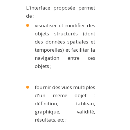
MÉTHODES ET OUTILS
L'interface proposée permet
de :
LOGICIELS
visualiser et modifier des
PUBLICATIONS SUR HAL
objets structurés (dont
HDR
des données spatiales et
THÈSES
temporelles) et faciliter la
WORKING PAPERS
navigation entre ces
NOTES THÉMATIQUES
objets ;
NOS TRAVAUX EN VIDÉO
fournir des vues multiples
d'un même objet :
définition, tableau,
graphique, validité,
résultats, etc ;