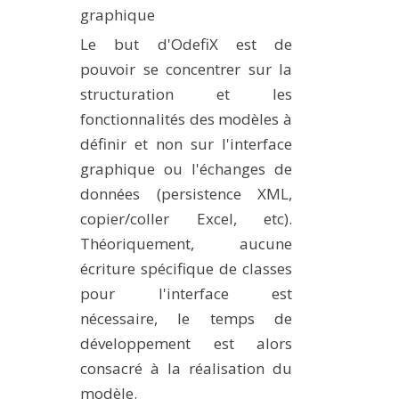
graphique
PLATEFORMES EXPÉRIMENTALES
Le but d'OdefiX est de
IMPLANTATIONS GÉOGRAPHIQUES
pouvoir se concentrer sur la
PROJETS EN COURS
structuration et les
PROJETS TERMINÉS
fonctionnalités des modèles à
NOS RÉSEAUX SCIENTIFIQUES ET TECHNIQUES
définir et non sur l'interface
graphique ou l'échanges de
SÉMINAIRES RÉGULIERS
données (persistence XML,
FORMATION
copier/coller Excel, etc).
MASTER
Théoriquement, aucune
INGÉNIEUR
écriture spécifique de classes
FORMATION CONTINUE
pour l'interface est
FORMATION DOCTORALE
nécessaire, le temps de
THÈSES EN COURS
développement est alors
consacré à la réalisation du
MOOC
PRODUCTION
modèle.