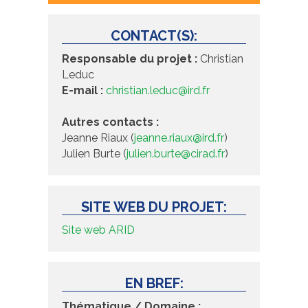
CONTACT(S):
Responsable du projet :
Christian
Leduc
E-mail :
christian.leduc@ird.fr
Autres contacts :
Jeanne Riaux (
jeanne.riaux@ird.fr
)
Julien Burte (
julien.burte@cirad.fr
)
SITE WEB DU PROJET:
Site web ARID
EN BREF:
Thématique / Domaine :