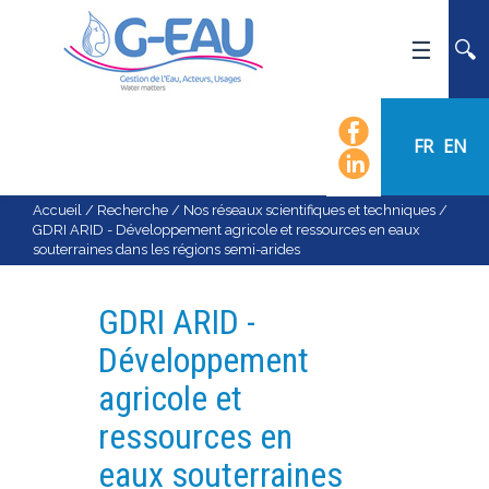
ACCUEIL
UMR G-EAU
FR
EN
PRÉSENTATION
ACTUALITÉS
Accueil
/
Recherche
/
Nos réseaux scientifiques et techniques
/
GDRI ARID - Développement agricole et ressources en eaux
AGENDA
souterraines dans les régions semi-arides
CALENDRIER DES ÉVÈNEMENTS
ORGANIGRAMME
GDRI ARID -
LISTE DU PERSONNEL
Développement
LES DOMAINES SCIENTIFIQUES
agricole et
LES ÉQUIPES
ressources en
RECRUTEMENT
eaux souterraines
RECHERCHE