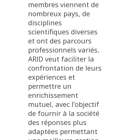
membres viennent de
MÉTHODES ET OUTILS
nombreux pays, de
LOGICIELS
disciplines
PUBLICATIONS SUR HAL
scientifiques diverses
HDR
et ont des parcours
professionnels variés.
THÈSES
ARID veut faciliter la
WORKING PAPERS
confrontation de leurs
NOTES THÉMATIQUES
expériences et
NOS TRAVAUX EN VIDÉO
permettre un
enrichissement
mutuel, avec l’objectif
de fournir à la société
des réponses plus
adaptées permettant