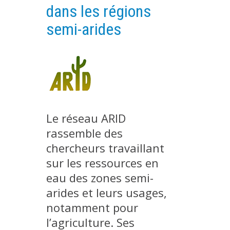
dans les régions
PLATEFORMES EXPÉRIMENTALES
semi-arides
IMPLANTATIONS GÉOGRAPHIQUES
PROJETS EN COURS
PROJETS TERMINÉS
NOS RÉSEAUX SCIENTIFIQUES ET TECHNIQUES
SÉMINAIRES RÉGULIERS
FORMATION
Le réseau ARID
MASTER
rassemble des
INGÉNIEUR
chercheurs travaillant
sur les ressources en
FORMATION CONTINUE
eau des zones semi-
FORMATION DOCTORALE
arides et leurs usages,
THÈSES EN COURS
notamment pour
MOOC
l’agriculture. Ses
PRODUCTION