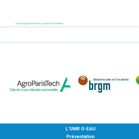
FaLang translation system by Faboba
L'UMR G-EAU
Présentation