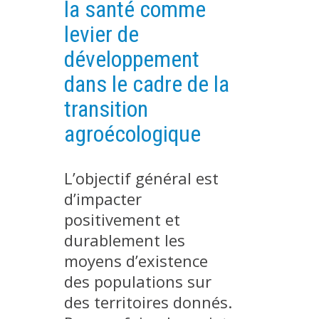
la santé comme
PLATEFORMES EXPÉRIMENTALES
levier de
IMPLANTATIONS GÉOGRAPHIQUES
développement
PROJETS EN COURS
dans le cadre de la
PROJETS TERMINÉS
transition
NOS RÉSEAUX SCIENTIFIQUES ET TECHNIQUES
agroécologique
SÉMINAIRES RÉGULIERS
FORMATION
L’objectif général est
MASTER
d’impacter
INGÉNIEUR
positivement et
FORMATION CONTINUE
durablement les
FORMATION DOCTORALE
moyens d’existence
THÈSES EN COURS
des populations sur
MOOC
des territoires donnés.
PRODUCTION