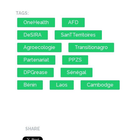
TAGS:
OneHealth
AFD
DeSIRA
SanTTerritoires
Agroecologie
Transitionagro
Partenariat
PPZS
DPGrease
Sénégal
Bénin
Laos
Cambodge
SHARE