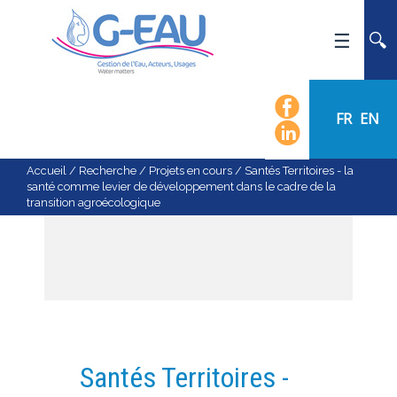
ACCUEIL
UMR G-EAU
FR
EN
PRÉSENTATION
ACTUALITÉS
Accueil
/
Recherche
/
Projets en cours
/
Santés Territoires - la
santé comme levier de développement dans le cadre de la
AGENDA
transition agroécologique
CALENDRIER DES ÉVÈNEMENTS
ORGANIGRAMME
LISTE DU PERSONNEL
LES DOMAINES SCIENTIFIQUES
LES ÉQUIPES
Santés Territoires -
RECRUTEMENT
RECHERCHE