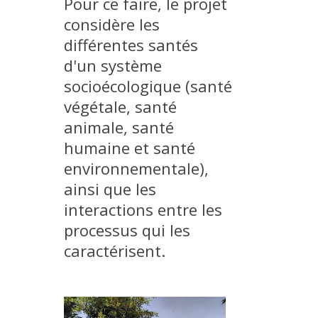
Pour ce faire, le projet
MÉTHODES ET OUTILS
considère les
LOGICIELS
différentes santés
d'un système
PUBLICATIONS SUR HAL
socioécologique (santé
HDR
végétale, santé
THÈSES
animale, santé
WORKING PAPERS
humaine et santé
NOTES THÉMATIQUES
environnementale),
NOS TRAVAUX EN VIDÉO
ainsi que les
interactions entre les
processus qui les
caractérisent.