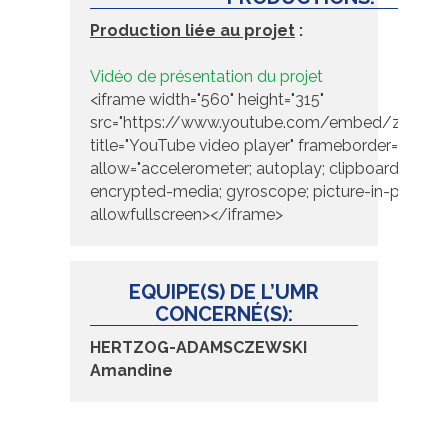
Production liée au projet
:
Vidéo de présentation du projet
<iframe width="560" height="315"
src="https://www.youtube.com/embed/zJ8M
title="YouTube video player" frameborder="0"
allow="accelerometer; autoplay; clipboard-write;
encrypted-media; gyroscope; picture-in-picture"
allowfullscreen></iframe>
EQUIPE(S) DE L’UMR
CONCERNÉ(S):
HERTZOG-ADAMSCZEWSKI
Amandine