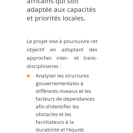
africains qui soit
MÉTHODES ET OUTILS
adaptée aux capacités
et priorités locales.
LOGICIELS
PUBLICATIONS SUR HAL
HDR
Le projet vise à poursuivre cet
THÈSES
objectif en adoptant des
WORKING PAPERS
approches inter- et trans-
disciplinaires :
NOTES THÉMATIQUES
Analyser les structures
NOS TRAVAUX EN VIDÉO
gouvernementales à
différents niveaux et les
facteurs de dépendances
afin d’identifier les
obstacles et les
facilitateurs à la
durabilité et l’équité.