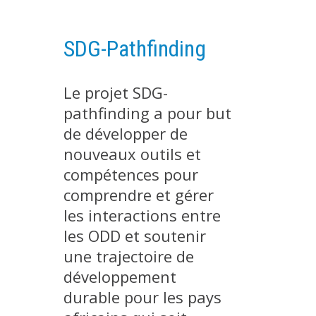
PLATEFORMES EXPÉRIMENTALES
IMPLANTATIONS GÉOGRAPHIQUES
SDG-Pathfinding
PROJETS EN COURS
Le projet SDG-
PROJETS TERMINÉS
pathfinding a pour but
NOS RÉSEAUX SCIENTIFIQUES ET TECHNIQUES
de développer de
SÉMINAIRES RÉGULIERS
nouveaux outils et
FORMATION
compétences pour
MASTER
comprendre et gérer
INGÉNIEUR
les interactions entre
FORMATION CONTINUE
les ODD et soutenir
FORMATION DOCTORALE
une trajectoire de
THÈSES EN COURS
développement
durable pour les pays
MOOC
PRODUCTION