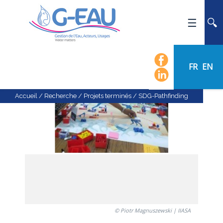
ACCUEIL
UMR G-EAU
FR
EN
PRÉSENTATION
ACTUALITÉS
Accueil
/
Recherche
/
Projets terminés
/
SDG-Pathfinding
AGENDA
CALENDRIER DES ÉVÈNEMENTS
ORGANIGRAMME
LISTE DU PERSONNEL
LES DOMAINES SCIENTIFIQUES
LES ÉQUIPES
RECRUTEMENT
© Piotr Magnuszewski | IIASA
RECHERCHE