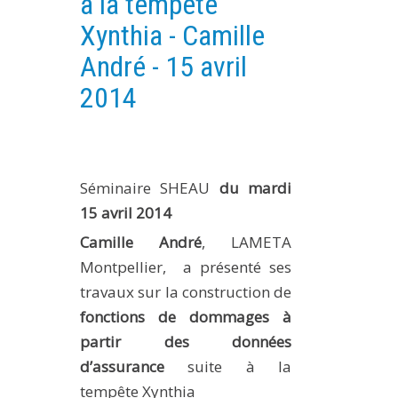
à la tempête
PLATEFORMES EXPÉRIMENTALES
Xynthia - Camille
IMPLANTATIONS GÉOGRAPHIQUES
André - 15 avril
PROJETS EN COURS
2014
PROJETS TERMINÉS
NOS RÉSEAUX SCIENTIFIQUES ET TECHNIQUES
SÉMINAIRES RÉGULIERS
Séminaire SHEAU
du mardi
FORMATION
15 avril 2014
MASTER
Camille André
, LAMETA
INGÉNIEUR
Montpellier, a présenté ses
FORMATION CONTINUE
travaux sur la construction de
FORMATION DOCTORALE
fonctions de dommages à
THÈSES EN COURS
partir des données
d’assurance
suite à la
MOOC
tempête Xynthia
PRODUCTION