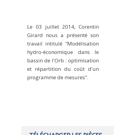
PLATEFORMES EXPÉRIMENTALES
IMPLANTATIONS GÉOGRAPHIQUES
Le 03 juillet 2014, Corentin
PROJETS EN COURS
Girard nous a présenté son
PROJETS TERMINÉS
travail intitulé "Modélisation
NOS RÉSEAUX SCIENTIFIQUES ET TECHNIQUES
hydro-économique dans le
SÉMINAIRES RÉGULIERS
bassin de l'Orb : optimisation
FORMATION
et répartition du coût d'un
MASTER
programme de mesures".
INGÉNIEUR
FORMATION CONTINUE
FORMATION DOCTORALE
THÈSES EN COURS
MOOC
PRODUCTION