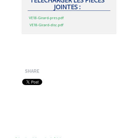
TÉLÉCHARGER LES PIÈCES
JOINTES :
MÉTHODES ET OUTILS
LOGICIELS
VE18-Girard-pres.pdf
VE18-Girard-disc.pdf
PUBLICATIONS SUR HAL
HDR
THÈSES
WORKING PAPERS
NOTES THÉMATIQUES
SHARE
NOS TRAVAUX EN VIDÉO