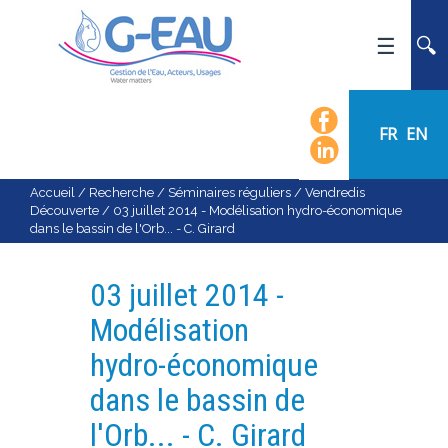
ACCUEIL
UMR G-EAU
FR
EN
PRÉSENTATION
ACTUALITÉS
Accueil
/
Recherche
/
Séminaires réguliers
/
Vendredis
Découverte
/
03 juillet 2014 - Modélisation hydro-économique
AGENDA
dans le bassin de l'Orb... - C. Girard
CALENDRIER DES ÉVÈNEMENTS
ORGANIGRAMME
03 juillet 2014 -
LISTE DU PERSONNEL
Modélisation
LES DOMAINES SCIENTIFIQUES
hydro-économique
LES ÉQUIPES
dans le bassin de
RECRUTEMENT
l'Orb... - C. Girard
RECHERCHE