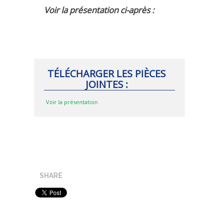
Voir la présentation ci-après :
MÉTHODES ET OUTILS
LOGICIELS
PUBLICATIONS SUR HAL
HDR
TÉLÉCHARGER LES PIÈCES
THÈSES
JOINTES :
WORKING PAPERS
Voir la présentation
NOTES THÉMATIQUES
NOS TRAVAUX EN VIDÉO
SHARE