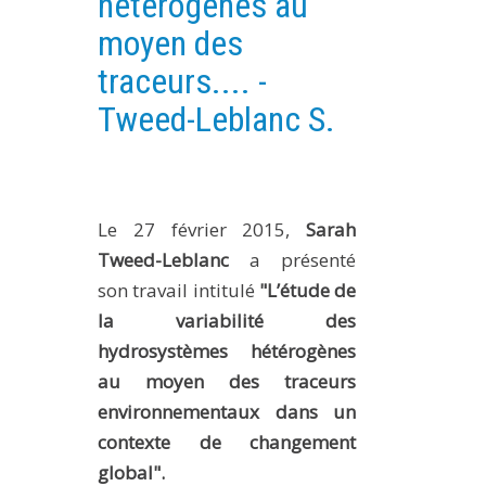
hétérogènes au
PLATEFORMES EXPÉRIMENTALES
moyen des
IMPLANTATIONS GÉOGRAPHIQUES
traceurs.... -
PROJETS EN COURS
Tweed-Leblanc S.
PROJETS TERMINÉS
NOS RÉSEAUX SCIENTIFIQUES ET TECHNIQUES
SÉMINAIRES RÉGULIERS
Le 27 février 2015,
Sarah
FORMATION
Tweed-Leblanc
a présenté
MASTER
son travail intitulé
"L’étude de
INGÉNIEUR
la variabilité des
FORMATION CONTINUE
hydrosystèmes hétérogènes
FORMATION DOCTORALE
au moyen des traceurs
environnementaux dans un
THÈSES EN COURS
contexte de changement
MOOC
global".
PRODUCTION