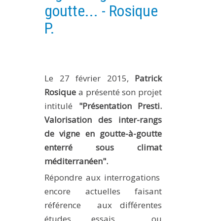
goutte... - Rosique
PLATEFORMES EXPÉRIMENTALES
P.
IMPLANTATIONS GÉOGRAPHIQUES
PROJETS EN COURS
PROJETS TERMINÉS
Le 27 février 2015,
Patrick
NOS RÉSEAUX SCIENTIFIQUES ET TECHNIQUES
Rosique
a présenté son projet
SÉMINAIRES RÉGULIERS
intitulé
"Présentation Presti.
FORMATION
Valorisation des inter-rangs
MASTER
de vigne en goutte-à-goutte
INGÉNIEUR
enterré sous climat
FORMATION CONTINUE
méditerranéen".
FORMATION DOCTORALE
Répondre aux interrogations
THÈSES EN COURS
encore actuelles faisant
référence aux différentes
MOOC
PRODUCTION
études, essais ou