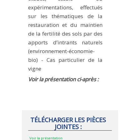
MÉTHODES ET OUTILS
expérimentations, effectués
sur les thématiques de la
LOGICIELS
restauration et du maintien
PUBLICATIONS SUR HAL
de la fertilité des sols par des
HDR
apports d’intrants naturels
THÈSES
(environnement-économie-
bio) - Cas particulier de la
WORKING PAPERS
vigne
NOTES THÉMATIQUES
Voir la présentation ci-après :
NOS TRAVAUX EN VIDÉO
TÉLÉCHARGER LES PIÈCES
JOINTES :
Voir la présentation