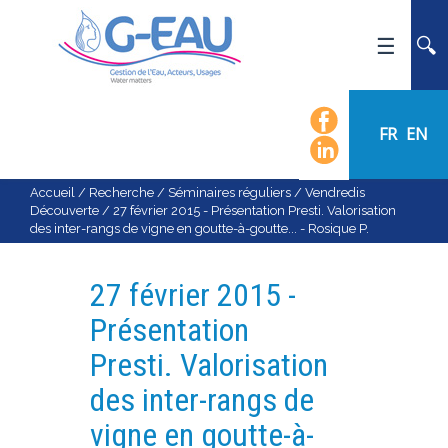
ACCUEIL
UMR G-EAU
FR
EN
PRÉSENTATION
ACTUALITÉS
Accueil
/
Recherche
/
Séminaires réguliers
/
Vendredis
Découverte
/
27 février 2015 - Présentation Presti. Valorisation
AGENDA
des inter-rangs de vigne en goutte-à-goutte... - Rosique P.
CALENDRIER DES ÉVÈNEMENTS
ORGANIGRAMME
27 février 2015 -
LISTE DU PERSONNEL
Présentation
LES DOMAINES SCIENTIFIQUES
Presti. Valorisation
LES ÉQUIPES
des inter-rangs de
RECRUTEMENT
vigne en goutte-à-
RECHERCHE