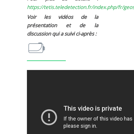
MÉTHODES ET OUTILS
https://tetis.teledetection.fr/index.php/fr/ge
Voir les vidéos de la
LOGICIELS
présentation et de la
PUBLICATIONS SUR HAL
discussion qui a suivi ci-après :
HDR
THÈSES
WORKING PAPERS
NOTES THÉMATIQUES
NOS TRAVAUX EN VIDÉO