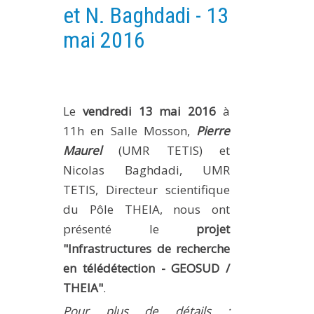
et N. Baghdadi - 13
PLATEFORMES EXPÉRIMENTALES
mai 2016
IMPLANTATIONS GÉOGRAPHIQUES
PROJETS EN COURS
PROJETS TERMINÉS
Le
vendredi 13 mai 2016
à
NOS RÉSEAUX SCIENTIFIQUES ET TECHNIQUES
11h en Salle Mosson,
Pierre
SÉMINAIRES RÉGULIERS
Maurel
(UMR TETIS) et
FORMATION
Nicolas Baghdadi, UMR
MASTER
TETIS, Directeur scientifique
INGÉNIEUR
du Pôle THEIA, nous ont
FORMATION CONTINUE
présenté le
projet
FORMATION DOCTORALE
"Infrastructures de recherche
en télédétection - GEOSUD /
THÈSES EN COURS
THEIA"
.
MOOC
PRODUCTION
Pour plus de détails :