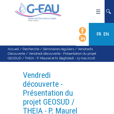
ACCUEIL
UMR G-EAU
FR
EN
PRÉSENTATION
ACTUALITÉS
Accueil
/
Recherche
/
Séminaires réguliers
/
Vendredis
Découverte
/
Vendredi découverte - Présentation du projet
AGENDA
GEOSUD / THEIA - P. Maurel et N. Baghdadi - 13 mai 2016
CALENDRIER DES ÉVÈNEMENTS
ORGANIGRAMME
Vendredi
LISTE DU PERSONNEL
découverte -
LES DOMAINES SCIENTIFIQUES
Présentation du
LES ÉQUIPES
projet GEOSUD /
RECRUTEMENT
THEIA - P. Maurel
RECHERCHE