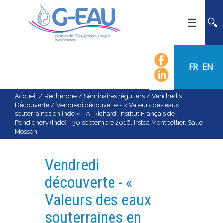
ACCUEIL
UMR G-EAU
FR
EN
PRÉSENTATION
ACTUALITÉS
Accueil
/
Recherche
/
Séminaires réguliers
/
Vendredis
Découverte
/
Vendredi découverte - « Valeurs des eaux
AGENDA
souterraines en inde » - A. Richard, Institut Français de
Pondichéry (Inde) - 30 septembre 2016, Irstea Montpellier, Salle
CALENDRIER DES ÉVÈNEMENTS
Mosson
ORGANIGRAMME
LISTE DU PERSONNEL
Vendredi
LES DOMAINES SCIENTIFIQUES
découverte - «
LES ÉQUIPES
Valeurs des eaux
RECRUTEMENT
souterraines en
RECHERCHE