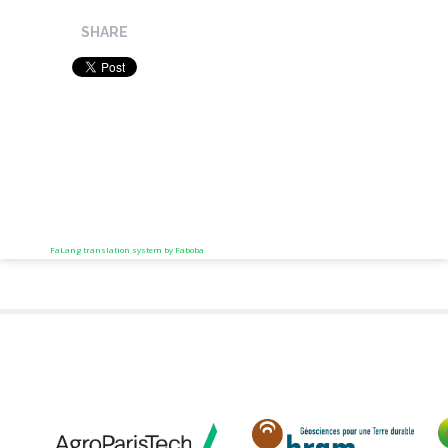
SHARE
FaLang translation system by Faboba