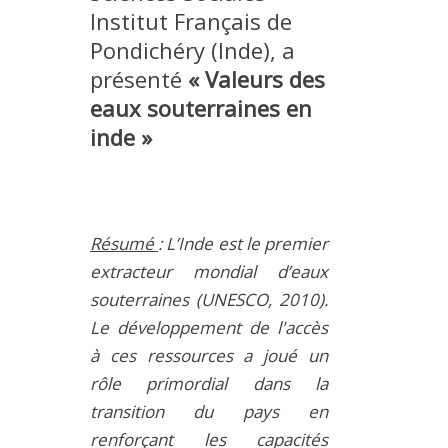
Institut Français de
MÉTHODES ET OUTILS
Pondichéry (Inde), a
LOGICIELS
présenté
« Valeurs des
PUBLICATIONS SUR HAL
eaux souterraines en
HDR
inde »
THÈSES
WORKING PAPERS
NOTES THÉMATIQUES
Résumé
: L’Inde est le premier
NOS TRAVAUX EN VIDÉO
extracteur mondial d’eaux
souterraines (UNESCO, 2010).
Le développement de l'accès
à ces ressources a joué un
rôle primordial dans la
transition du pays en
renforçant les capacités