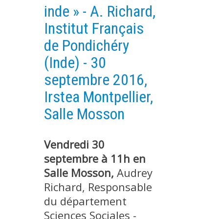
inde » - A. Richard,
PLATEFORMES EXPÉRIMENTALES
Institut Français
IMPLANTATIONS GÉOGRAPHIQUES
de Pondichéry
PROJETS EN COURS
(Inde) - 30
PROJETS TERMINÉS
septembre 2016,
NOS RÉSEAUX SCIENTIFIQUES ET TECHNIQUES
Irstea Montpellier,
SÉMINAIRES RÉGULIERS
FORMATION
Salle Mosson
MASTER
INGÉNIEUR
Vendredi 30
FORMATION CONTINUE
septembre à 11h en
Salle Mosson,
Audrey
FORMATION DOCTORALE
Richard, Responsable
THÈSES EN COURS
du département
MOOC
Sciences Sociales -
PRODUCTION