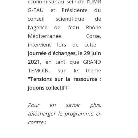
économiste au sein de l’UMR
MÉTHODES ET OUTILS
G-EAU et
Présidente du
LOGICIELS
conseil scientifique de
l’agence de l’eau Rhône
PUBLICATIONS SUR HAL
Méditerranée Corse,
HDR
intervient lors de cette
THÈSES
journée d'échanges, le 29 juin
WORKING PAPERS
2021,
en tant que
GRAND
NOTES THÉMATIQUES
TEMOIN, sur le thème
"Tensions sur la ressource :
NOS TRAVAUX EN VIDÉO
jouons collectif !"
Pour en savoir plus,
télécharger le programme ci-
contre
: