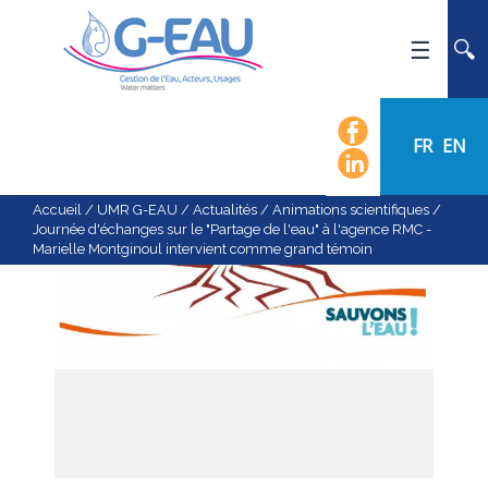
ACCUEIL
UMR G-EAU
FR
EN
PRÉSENTATION
ACTUALITÉS
Accueil
/
UMR G-EAU
/
Actualités
/
Animations scientifiques
/
Journée d'échanges sur le "Partage de l'eau" à l'agence RMC -
AGENDA
Marielle Montginoul intervient comme grand témoin
CALENDRIER DES ÉVÈNEMENTS
ORGANIGRAMME
LISTE DU PERSONNEL
LES DOMAINES SCIENTIFIQUES
LES ÉQUIPES
RECRUTEMENT
RECHERCHE