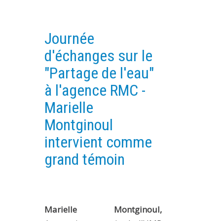
PLATEFORMES EXPÉRIMENTALES
IMPLANTATIONS GÉOGRAPHIQUES
Journée
PROJETS EN COURS
d'échanges sur le
PROJETS TERMINÉS
"Partage de l'eau"
NOS RÉSEAUX SCIENTIFIQUES ET TECHNIQUES
à l'agence RMC -
SÉMINAIRES RÉGULIERS
Marielle
FORMATION
Montginoul
MASTER
intervient comme
INGÉNIEUR
grand témoin
FORMATION CONTINUE
FORMATION DOCTORALE
THÈSES EN COURS
MOOC
Marielle Montginoul,
PRODUCTION