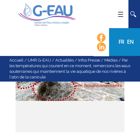
ACCUEIL
UMR G-EAU
FR
EN
PRÉSENTATION
ACTUALITÉS
Accueil
/
UMR G-EAU
/
Actualités
/
Infos Presse / Médias
/
Par
les températures qui courent en ce moment, remercions les eaux
AGENDA
souterraines qui maintiennent la vie aquatique de nos rivières à
l'abri de la canicule
CALENDRIER DES ÉVÈNEMENTS
ORGANIGRAMME
LISTE DU PERSONNEL
LES DOMAINES SCIENTIFIQUES
LES ÉQUIPES
RECRUTEMENT
RECHERCHE