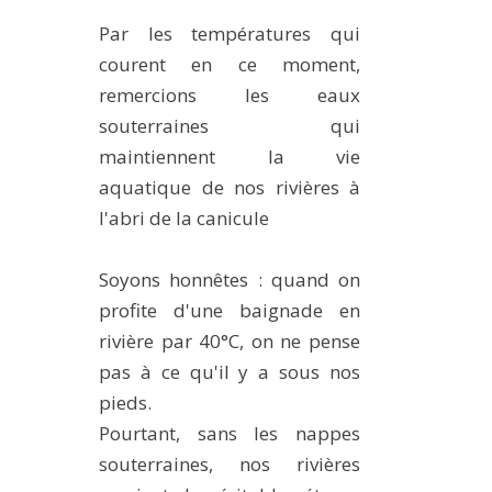
MÉTHODES ET OUTILS
Par les températures qui
LOGICIELS
courent en ce moment,
remercions les eaux
PUBLICATIONS SUR HAL
souterraines qui
HDR
maintiennent la vie
THÈSES
aquatique de nos rivières à
WORKING PAPERS
l'abri de la canicule
NOTES THÉMATIQUES
Soyons honnêtes : quand on
NOS TRAVAUX EN VIDÉO
profite d'une baignade en
rivière par 40°C, on ne pense
pas à ce qu'il y a sous nos
pieds.
Pourtant, sans les nappes
souterraines, nos rivières