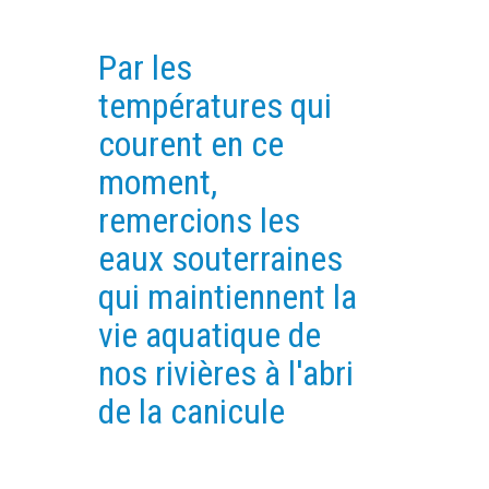
PLATEFORMES EXPÉRIMENTALES
Par les
IMPLANTATIONS GÉOGRAPHIQUES
températures qui
PROJETS EN COURS
courent en ce
PROJETS TERMINÉS
moment,
NOS RÉSEAUX SCIENTIFIQUES ET TECHNIQUES
remercions les
SÉMINAIRES RÉGULIERS
FORMATION
eaux souterraines
MASTER
qui maintiennent la
INGÉNIEUR
vie aquatique de
FORMATION CONTINUE
nos rivières à l'abri
FORMATION DOCTORALE
de la canicule
THÈSES EN COURS
MOOC
PRODUCTION