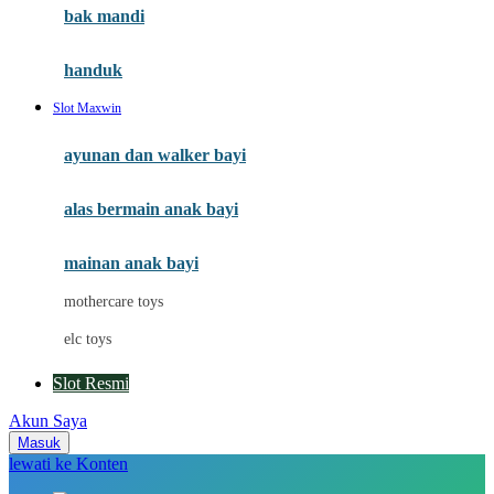
Moby
bak mandi
Momami
handuk
Mothercare
Slot Maxwin
Mustela
ayunan dan walker bayi
My Buddy Tag
My K
alas bermain anak bayi
N
mainan anak bayi
Naif
mothercare toys
Nike
elc toys
Nordic Natural
Slot Resmi
Nuby
Akun Saya
Nuna
Masuk
lewati ke Konten
O