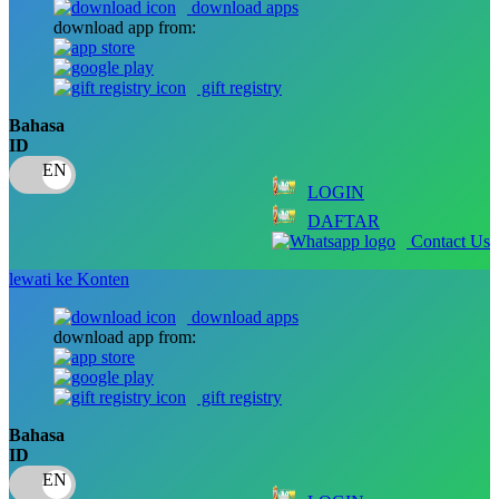
download apps
download app from:
Oh Ma Grain
Okiedog
gift registry
P
Bahasa
ID
Peachy
LOGIN
Phil & Ted's
DAFTAR
Philips Avent
Contact Us
Pigeon
lewati ke Konten
Playgro
download apps
download app from:
Poled Global
Ponycycle
gift registry
Puma
Bahasa
ID
Pureats