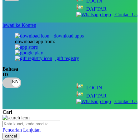
LOGIN
Q
DAFTAR
Contact Us
QV Baby
lewati ke Konten
R
download apps
Real Shades
download app from:
Red Castle
gift registry
Ribbon Madness
Bahasa
ID
S
Sebamed
LOGIN
DAFTAR
Silver Cross
Contact Us
Simply Idea
Cari
Skip Hop
Pencarian Lanjutan
Spectra
cancel