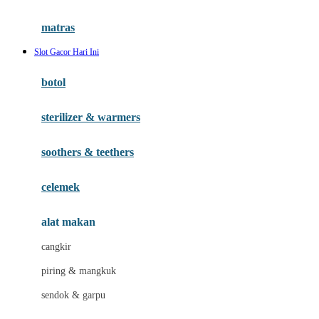
Happy Tummy
Hauck
matras
Havaianas
Slot Gacor Hari Ini
Hegen
botol
Hot Wheels
sterilizer & warmers
Hybrid
soothers & teethers
I
Inlacta DHA
celemek
Interlac
alat makan
Ivenet
cangkir
J
piring & mangkuk
Jack N Jill
sendok & garpu
Joie