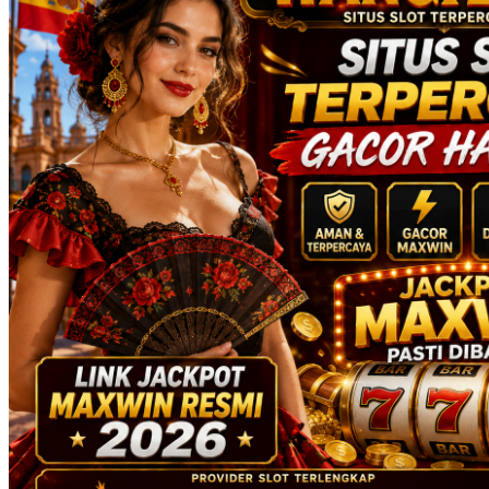
Xootz
Y
Yamatoya
Z
Zaxy
Zoggs
0-9
4Moms
59S