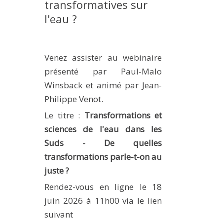
transformatives sur
MÉTHODES ET OUTILS
l'eau ?
LOGICIELS
PUBLICATIONS SUR HAL
Venez assister au webinaire
HDR
présenté par Paul-Malo
THÈSES
Winsback et animé par Jean-
WORKING PAPERS
Philippe Venot.
NOTES THÉMATIQUES
Le titre :
Transformations et
sciences de l'eau dans les
NOS TRAVAUX EN VIDÉO
Suds - De quelles
transformations parle-t-on au
juste ?
Rendez-vous en ligne le 18
juin 2026 à 11h00 via le lien
suivant