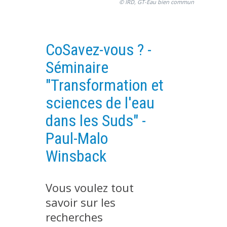
© IRD, GT-Eau bien commun
PLATEFORMES EXPÉRIMENTALES
IMPLANTATIONS GÉOGRAPHIQUES
CoSavez-vous ? -
PROJETS EN COURS
Séminaire
PROJETS TERMINÉS
"Transformation et
NOS RÉSEAUX SCIENTIFIQUES ET TECHNIQUES
sciences de l'eau
SÉMINAIRES RÉGULIERS
FORMATION
dans les Suds" -
MASTER
Paul-Malo
INGÉNIEUR
Winsback
FORMATION CONTINUE
FORMATION DOCTORALE
Vous voulez tout
THÈSES EN COURS
savoir sur les
MOOC
recherches
PRODUCTION