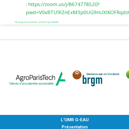
:
https://zoom.us/j/8674778520?
pwd=V0xBTU9lZnExM3p0UG9nUXlKOFRqdz
FaLang translation system by Faboba
L'UMR G-EAU
Présentation