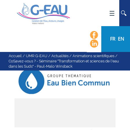
ACCUEIL
UMR G-EAU
FR
EN
PRÉSENTATION
ACTUALITÉS
Accueil
/
UMR G-EAU
/
Actualités
/
Animations scientifiques
/
CoSavez-vous ? - Séminaire "Transformation et sciences de l'eau
AGENDA
dans les Suds" - Paul-Malo Winsback
CALENDRIER DES ÉVÈNEMENTS
ORGANIGRAMME
LISTE DU PERSONNEL
LES DOMAINES SCIENTIFIQUES
LES ÉQUIPES
RECRUTEMENT
RECHERCHE