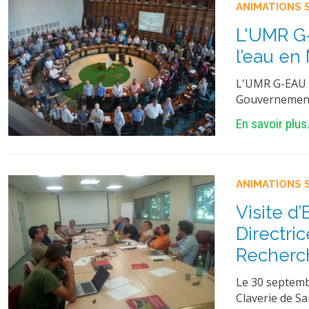
ANIMATIONS 
L'UMR G
l’eau en
L'UMR G-EAU e
Gouvernement
En savoir plus.
ANIMATIONS 
Visite d’
Directri
Recherch
Le 30 septemb
Claverie de Sa