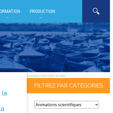
ORMATION
PRODUCTION
FaLang translation system by Faboba
FILTREZ PAR CATÉGORIES
 la
la