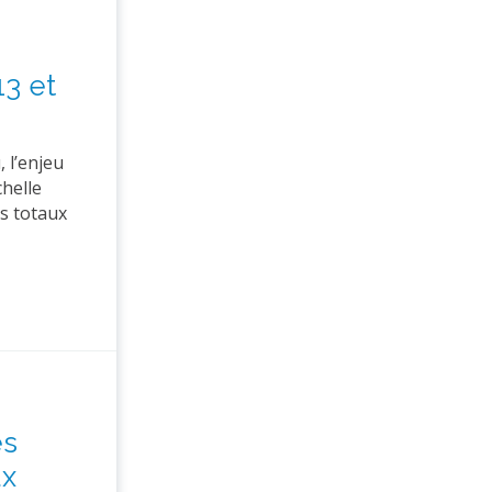
13 et
 l’enjeu
chelle
s totaux
es
ux