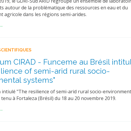
2019, le GDRI-Sud ARID regroupe un ensemble de laboratoi
nts autour de la problématique des ressources en eau et du
 agricole dans les régions semi-arides.
..
SCIENTIFIQUES
m CIRAD - Funceme au Brésil intitu
lience of semi-arid rural socio-
mental systems"
intiulé "The resilience of semi-arid rural socio-environment
 tenu à Fortaleza (Brésil) du 18 au 20 novembre 2019.
..