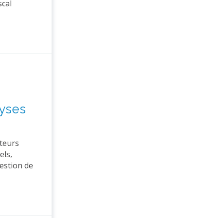
scal
lyses
cteurs
els,
gestion de