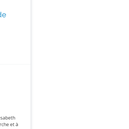
de
isabeth
rche et à