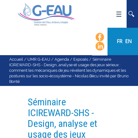
ACCUEIL
UMR G-EAU
FR
EN
PRÉSENTATION
ACTUALITÉS
Accueil
/
UMR G-EAU
/
Agenda
/
Exposés
/
Séminaire
ICIREWARD-SHS - Design, analyse et usage des jeux sérieux :
AGENDA
comment les mécaniques de jeu révèlent les dynamiques et les
postures sur les socio-écosystème - Nicolas Bécu invité par Bruno
CALENDRIER DES ÉVÈNEMENTS
Bonté
ORGANIGRAMME
LISTE DU PERSONNEL
Séminaire
LES DOMAINES SCIENTIFIQUES
ICIREWARD-SHS -
LES ÉQUIPES
Design, analyse et
RECRUTEMENT
usage des jeux
RECHERCHE