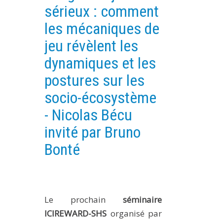
sérieux : comment
PLATEFORMES EXPÉRIMENTALES
les mécaniques de
IMPLANTATIONS GÉOGRAPHIQUES
jeu révèlent les
PROJETS EN COURS
dynamiques et les
PROJETS TERMINÉS
postures sur les
NOS RÉSEAUX SCIENTIFIQUES ET TECHNIQUES
socio-écosystème
SÉMINAIRES RÉGULIERS
FORMATION
- Nicolas Bécu
MASTER
invité par Bruno
INGÉNIEUR
Bonté
FORMATION CONTINUE
FORMATION DOCTORALE
THÈSES EN COURS
Le prochain
séminaire
MOOC
ICIREWARD-SHS
organisé par
PRODUCTION