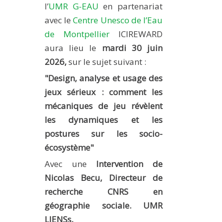
l’
UMR G-EAU
en partenariat
MÉTHODES ET OUTILS
avec le
Centre Unesco de l’Eau
LOGICIELS
de Montpellier
ICIREWARD
PUBLICATIONS SUR HAL
aura lieu le
mardi 30 juin
2026,
sur le sujet suivant :
HDR
"
Design, analyse et usage des
THÈSES
jeux sérieux : comment les
WORKING PAPERS
mécaniques de jeu révèlent
NOTES THÉMATIQUES
les dynamiques et les
NOS TRAVAUX EN VIDÉO
postures sur les socio-
écosystème"
Avec une
Intervention de
Nicolas Becu,
Directeur de
recherche CNRS en
géographie sociale. UMR
LIENSs,