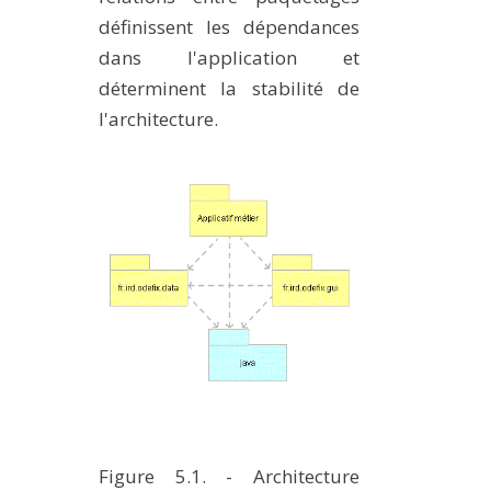
METHODS AND TOOLS
définissent les dépendances
dans l'application et
SOFTWARE
déterminent la stabilité de
PUBLICATIONS SUR HAL
l'architecture.
HDR
THESES
WORKING PAPERS
THEMATIC NOTES
FOR THE PUBLIC
Figure 5.1. - Architecture