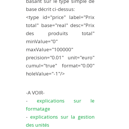
basant sur le type simple de
base décrit ci-dessus:
<type id="price" label="Prix
total" base="real" desc="Prix
des produits total"
minValue="0"
maxValue="100000"
precision="0.01" unit="euro"
cumul="true" format="0.00"
holeValue="-1"/>
-A VOIR-
-
explications sur le
formatage
-
explications sur la gestion
des unités