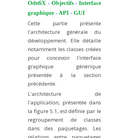
OdefiX
-
Objectifs
-
Interface
EXPERIMENTAL PLATFORMS
graphique
-
API
-
GUI
GEOGRAPHIC LOCATIONS
Cette partie présente
CURRENT PROJECTS
l'architecture générale du
COMPLETED PROJECTS
développement. Elle détaille
notamment les classes créées
UMR NETWORKS
pour concevoir l'interface
REGULAR SEMINARS
graphique générique
TRAINING COURSES
présentée à la section
MASTER
précédente.
ENGINEERING
L'architecture de
EDUCATION AND TRAINING
l'application, présentée dans
DOCTORAL TRAINING
la figure 5.1, est définie par le
THESES IN PROGRESS
regroupement de classes
dans des paquetages. Les
MOOC
PRODUCTION
relations entre paquetages