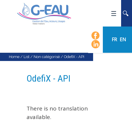
HOME
UMR G-EAU
FR
EN
PRESENTATION
NEWS
Home
/
List
/
Non catégorisé
/
OdefiX - API
EVENTS
CALENDAR OF EVENTS
OdefiX - API
FLOW CHART
STAFF
SCIENTIFIC FIELDS
There is no translation
TEAMS
available.
RECRUITMENT
RESEARCH