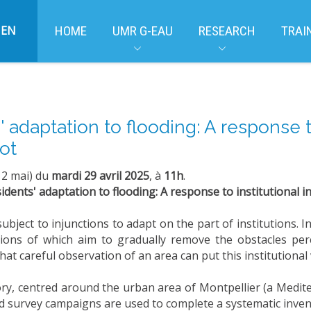
EN
HOME
UMR G-EAU
RESEARCH
TRAI
adaptation to flooding: A response to
lot
 2 mai) du
mardi 29 avril 2025
, à
11h
.
idents' adaptation to flooding: A response to institutional i
bject to injunctions to adapt on the part of institutions. In
sions of which aim to gradually remove the obstacles perce
hat careful observation of an area can put this institutional 
y, centred around the urban area of Montpellier (a Medite
eld survey campaigns are used to complete a systematic inve