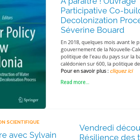
A paraître ! Ouvrage 
Participative Co-bui
Decolonization Proce
Séverine Bouard
En 2018, quelques mois avant le p
gouvernement de la Nouvelle-Calé
politique de l'eau du pays sur la 
calédonien sur 600, la politique de
Pour en savoir plus :
cliquez ici
Read more...
ON SCIENTIFIQUE
Vendredi découv
e avec Sylvain
Résilience des t