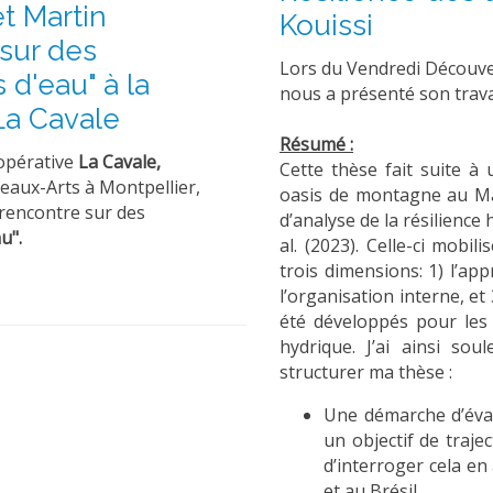
t Martin
Kouissi
sur des
Lors du Vendredi Découv
s d'eau" à la
nous a présenté son trava
 La Cavale
Résumé :
oopérative
La Cavale,
Cette thèse fait suite à 
Beaux-Arts à Montpellier,
oasis de montagne au Mar
rencontre sur des
d’analyse de la résilience
u".
al. (2023). Celle-ci mobil
trois dimensions: 1) l’ap
l’organisation interne, et 
été développés pour les 3
hydrique. J’ai ainsi so
structurer ma thèse :
Une démarche d’évalu
un objectif de traje
d’interroger cela e
et au Brésil.