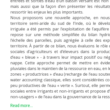
entrées et sorties d’eau d’un bassin versant est non
mais aussi que la façon d’en présenter les résulta
ressortir les enjeux les plus importants.
Nous proposons une nouvelle approche, en nous 
territoire semi-aride du sud de l’Inde, où le dével
irriguée a été permis par l’exploitation de l’aquifèr
repose sur une méthode simplifiée du bilan hydri
l’échelle des parcelles, puis agrégée à celle des exp
territoire. À partir de ce bilan, nous évaluons le rôle
sociales d’agriculteurs et d’éleveurs dans la prod
d’eau « bleue » - à travers leur impact positif ou nég
nappe. Cette approche permet de mettre en éviden
pluviales dans le maintien de la ressource en eau, en
zones « productrices » d’eau (recharge de l’eau souter
water accounting classique, elles sont considérées
peu productives de l’eau « verte ». Surtout, elle perm
sociales entre irrigants et non-irrigants et propose d
non-usagers » de l’eau dans la gouvernance de la res
Read more...