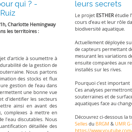
our qui ? -
leurs secrets
Ruiz
Le projet
ESTHER
étudie l
cours d’eau et leur rôle d
11h, Charlotte Hemingway
biodiversité aquatique.
s les territoires :
Actuellement déployée sur 
de capteurs permettant de
mesurant les variations de
et d’article à soumettre à
ensuite comparées aux rel
durabilité de la gestion de
installés sur les rives.
u souterraine. Nous partons
imation des stocks et flux
Pourquoi c’est important
eure gestion de l’eau dans
Ces analyses permettront
» permettent une bonne vue
souterraines et de surfac
 d'identifier les secteurs
aquatiques face au chang
mettre ainsi en avant des
ux, complexes à mettre en
Découvrez ci-dessous la 
de l'eau discutables. Nous
Selles
du
BRGM
&
UMR G-
antification détaillée des
https://www.youtube.com