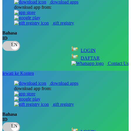
download apps
download app from:
Oh Ma Grain
Okiedog
gift registry
P
Bahasa
ID
Peachy
LOGIN
Phil & Ted's
DAFTAR
Philips Avent
Contact Us
Pigeon
lewati ke Konten
Playgro
download apps
download app from:
Poled Global
Ponycycle
gift registry
Puma
Bahasa
ID
Pureats