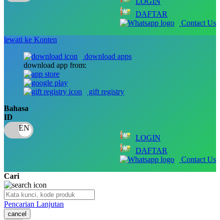
LOGIN
Q
DAFTAR
Contact Us
QV Baby
lewati ke Konten
R
download apps
Real Shades
download app from:
Red Castle
gift registry
Ribbon Madness
Bahasa
ID
S
Sebamed
LOGIN
DAFTAR
Silver Cross
Contact Us
Simply Idea
Cari
Skip Hop
Pencarian Lanjutan
Spectra
cancel