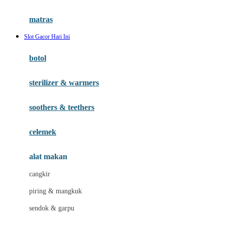
Happy Tummy
Hauck
matras
Havaianas
Slot Gacor Hari Ini
Hegen
botol
Hot Wheels
sterilizer & warmers
Hybrid
soothers & teethers
I
Inlacta DHA
celemek
Interlac
alat makan
Ivenet
cangkir
J
piring & mangkuk
Jack N Jill
sendok & garpu
Joie