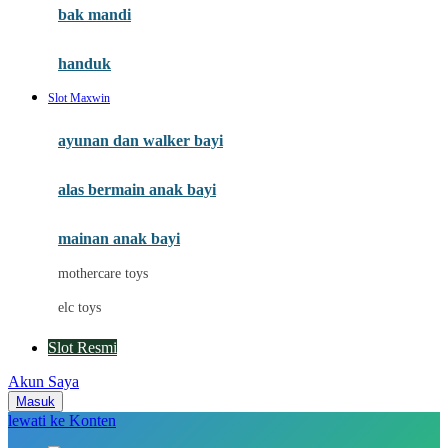
Moby
bak mandi
Momami
handuk
Mothercare
Slot Maxwin
Mustela
ayunan dan walker bayi
My Buddy Tag
My K
alas bermain anak bayi
N
mainan anak bayi
Naif
mothercare toys
Nike
elc toys
Nordic Natural
Slot Resmi
Nuby
Akun Saya
Nuna
Masuk
lewati ke Konten
O