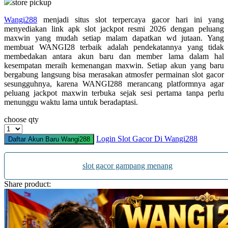
store pickup
Twistshake
Wangi288
menjadi situs slot terpercaya gacor hari ini yang
TY Toys
menyediakan link apk slot jackpot resmi 2026 dengan peluang
maxwin yang mudah setiap malam dapatkan wd jutaan. Yang
U
membuat WANGI28 terbaik adalah pendekatannya yang tidak
membedakan antara akun baru dan member lama dalam hal
kesempatan meraih kemenangan maxwin. Setiap akun yang baru
bergabung langsung bisa merasakan atmosfer permainan slot gacor
V
sesungguhnya, karena WANGI288 merancang platformnya agar
peluang jackpot maxwin terbuka sejak sesi pertama tanpa perlu
menunggu waktu lama untuk beradaptasi.
Veja
choose qty
Vitaflow
Vtech
Login Slot Gacor Di Wangi288
Daftar Akun Baru Wangi288
W
slot gacor gampang menang
Waterland
Share product:
Wellness
X