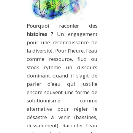
METHODS AND TOOLS
SOFTWARE
Pourquoi raconter des
PUBLICATIONS SUR HAL
histoires ?
Un engagement
HDR
pour une reconnaissance de
THESES
la diversité. Pour l’heure, l’eau
WORKING PAPERS
comme ressource, flux ou
stock rythme un discours
THEMATIC NOTES
dominant quand il s’agit de
FOR THE PUBLIC
parler d’eau qui justifie
encore souvent une forme de
solutionnisme comme
alternative pour régler le
désastre à venir (bassines,
dessalement). Raconter l’eau