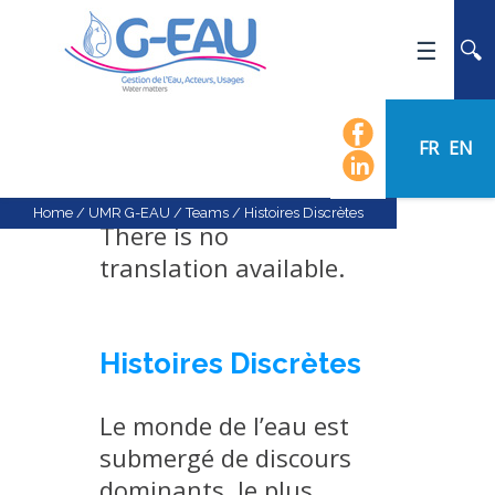
HOME
UMR G-EAU
FR
EN
PRESENTATION
NEWS
Home
/
UMR G-EAU
/
Teams
/
Histoires Discrètes
There is no
EVENTS
translation available.
CALENDAR OF EVENTS
FLOW CHART
STAFF
Histoires Discrètes
SCIENTIFIC FIELDS
Le monde de l’eau est
TEAMS
submergé de discours
RECRUITMENT
dominants, le plus
RESEARCH