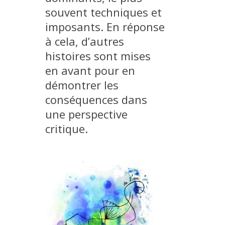
souvent techniques et
EXPERIMENTAL PLATFORMS
imposants. En réponse
GEOGRAPHIC LOCATIONS
à cela, d’autres
CURRENT PROJECTS
histoires sont mises
COMPLETED PROJECTS
en avant pour en
UMR NETWORKS
démontrer les
conséquences dans
REGULAR SEMINARS
TRAINING COURSES
une perspective
MASTER
critique.
ENGINEERING
EDUCATION AND TRAINING
DOCTORAL TRAINING
THESES IN PROGRESS
MOOC
PRODUCTION