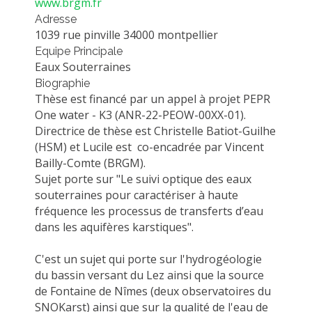
www.brgm.fr
METHODS AND TOOLS
Adresse
1039 rue pinville 34000 montpellier
SOFTWARE
Equipe Principale
PUBLICATIONS SUR HAL
Eaux Souterraines
Biographie
HDR
Thèse est financé par un appel à projet PEPR
THESES
One water - K3 (ANR-22-PEOW-00XX-01).
Directrice de thèse est Christelle Batiot-Guilhe
WORKING PAPERS
(HSM) et Lucile est co-encadrée par Vincent
THEMATIC NOTES
Bailly-Comte (BRGM).
Sujet porte sur "Le suivi optique des eaux
FOR THE PUBLIC
souterraines pour caractériser à haute
fréquence les processus de transferts d’eau
dans les aquifères karstiques".
C'est un sujet qui porte sur l'hydrogéologie
du bassin versant du Lez ainsi que la source
de Fontaine de Nîmes (deux observatoires du
SNOKarst) ainsi que sur la qualité de l'eau de