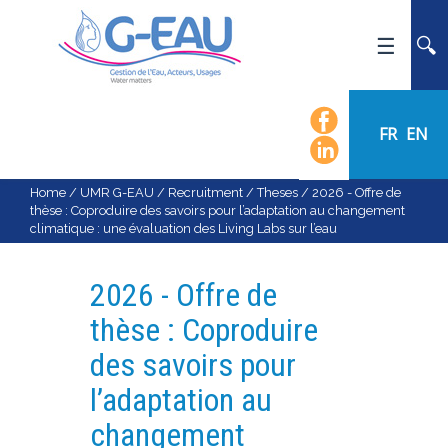
HOME
UMR G-EAU
FR
EN
PRESENTATION
NEWS
Home
/
UMR G-EAU
/
Recruitment
/
Theses
/
2026 - Offre de
thèse : Coproduire des savoirs pour l’adaptation au changement
EVENTS
climatique : une évaluation des Living Labs sur l’eau
CALENDAR OF EVENTS
FLOW CHART
2026 - Offre de
STAFF
thèse : Coproduire
SCIENTIFIC FIELDS
des savoirs pour
TEAMS
l’adaptation au
RECRUITMENT
changement
RESEARCH