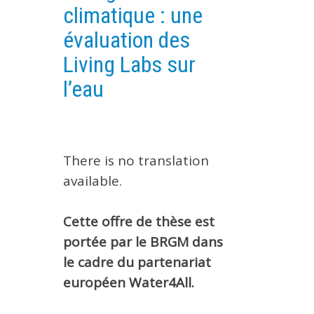
climatique : une
EXPERIMENTAL PLATFORMS
évaluation des
GEOGRAPHIC LOCATIONS
Living Labs sur
CURRENT PROJECTS
l’eau
COMPLETED PROJECTS
UMR NETWORKS
REGULAR SEMINARS
TRAINING COURSES
There is no translation
MASTER
available.
ENGINEERING
Cette offre de thèse est
EDUCATION AND TRAINING
portée par le BRGM dans
DOCTORAL TRAINING
le cadre du partenariat
THESES IN PROGRESS
européen Water4All.
MOOC
PRODUCTION