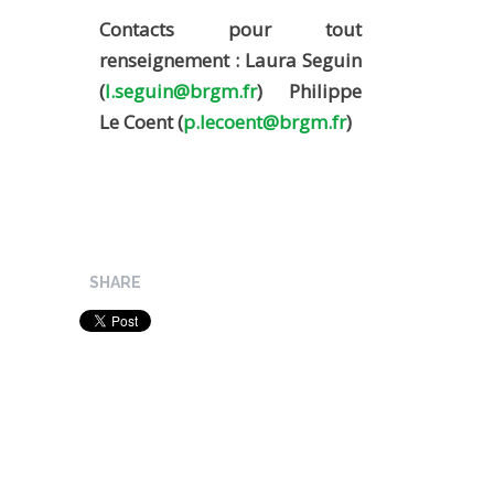
Contacts pour tout
renseignement :
Laura Seguin
(
l.seguin@brgm.fr
) Philippe
Le Coent (
p.lecoent@brgm.fr
)
SHARE