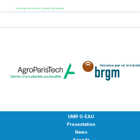
FaLang translation system by Faboba
UMR G-EAU
Presentation
News