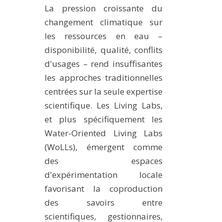
La pression croissante du
METHODS AND TOOLS
changement climatique sur
SOFTWARE
les ressources en eau –
PUBLICATIONS SUR HAL
disponibilité, qualité, conflits
HDR
d'usages – rend insuffisantes
les approches traditionnelles
THESES
centrées sur la seule expertise
WORKING PAPERS
scientifique. Les Living Labs,
THEMATIC NOTES
et plus spécifiquement les
FOR THE PUBLIC
Water-Oriented Living Labs
(WoLLs), émergent comme
des espaces
d'expérimentation locale
favorisant la coproduction
des savoirs entre
scientifiques, gestionnaires,