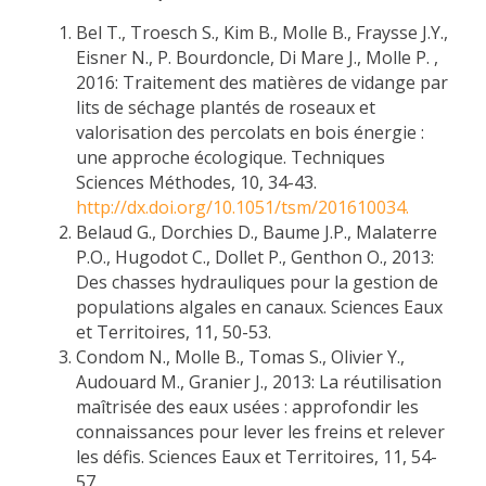
Bel T., Troesch S., Kim B., Molle B., Fraysse J.Y.,
Eisner N., P. Bourdoncle, Di Mare J., Molle P. ,
2016: Traitement des matières de vidange par
lits de séchage plantés de roseaux et
valorisation des percolats en bois énergie :
une approche écologique. Techniques
Sciences Méthodes, 10, 34-43.
http://dx.doi.org/10.1051/tsm/201610034.
Belaud G., Dorchies D., Baume J.P., Malaterre
P.O., Hugodot C., Dollet P., Genthon O., 2013:
Des chasses hydrauliques pour la gestion de
populations algales en canaux. Sciences Eaux
et Territoires, 11, 50-53.
Condom N., Molle B., Tomas S., Olivier Y.,
Audouard M., Granier J., 2013: La réutilisation
maîtrisée des eaux usées : approfondir les
connaissances pour lever les freins et relever
les défis. Sciences Eaux et Territoires, 11, 54-
57.