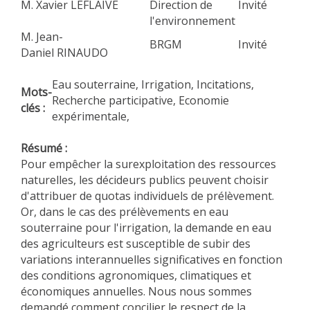
M. Xavier LEFLAIVE
Direction de
Invité
METHODS AND TOOLS
l'environnement
M. Jean-
SOFTWARE
BRGM
Invité
Daniel RINAUDO
PUBLICATIONS SUR HAL
Eau souterraine, Irrigation, Incitations,
HDR
Mots-
Recherche participative, Economie
clés :
THESES
expérimentale,
WORKING PAPERS
Résumé :
THEMATIC NOTES
Pour empêcher la surexploitation des ressources
naturelles, les décideurs publics peuvent choisir
FOR THE PUBLIC
d'attribuer de quotas individuels de prélèvement.
Or, dans le cas des prélèvements en eau
souterraine pour l'irrigation, la demande en eau
des agriculteurs est susceptible de subir des
variations interannuelles significatives en fonction
des conditions agronomiques, climatiques et
économiques annuelles. Nous nous sommes
demandé comment concilier le respect de la