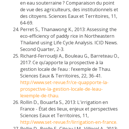
en eau souterraine ? Comparaison du point
de vue des agriculteurs, des institutionnels et
des citoyens. Sciences Eaux et Territoires, 11,
64-69.
Perret S., Thanawong K., 2013: Assessing the
eco-efficiency of paddy rice in Northeastern
Thailand using Life Cycle Analysis. ICID News.
Second Quarter, 2-3.
Richard-Ferroudji A., Bouleau G., Barreteau O.,
2017: Ce qu’apporte la prospective à la
gestion locale de l’eau : l’exemple de Thau.
Sciences Eaux & Territoires, 22, 36-41.
http://www.set-revue.fr/ce-quapporte-la-
prospective-la-gestion-locale-de-leau-
lexemple-de-thau.
Rollin D., Bouarfa S., 2013: L'irrigation en
France - État des lieux, enjeux et perspectives
Sciences Eaux et Territoires, 11,
http://www.set-revue.fr/lirrigation-en-france.
Rollin D., Brelle F., Citeau J.M., Villocel A., 2013: