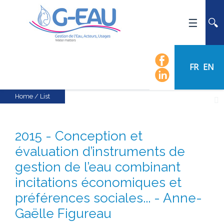
HOME
UMR G-EAU
FR
EN
PRESENTATION
NEWS
Home
/
List
EVENTS
CALENDAR OF EVENTS
2015 - Conception et
FLOW CHART
évaluation d’instruments de
STAFF
gestion de l’eau combinant
SCIENTIFIC FIELDS
incitations économiques et
TEAMS
préférences sociales... - Anne-
RECRUITMENT
Gaëlle Figureau
RESEARCH