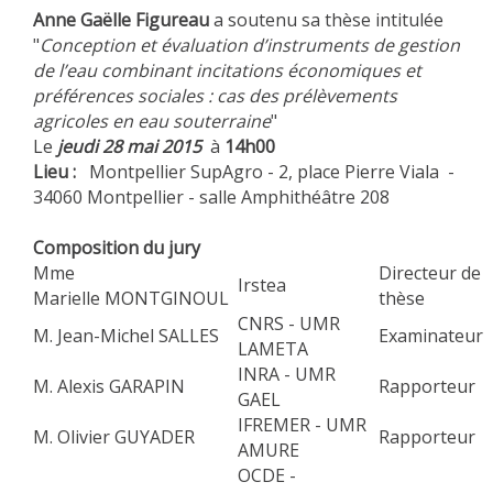
Anne Gaëlle Figureau
a soutenu sa thèse intitulée
EXPERIMENTAL PLATFORMS
"
Conception et évaluation d’instruments de gestion
GEOGRAPHIC LOCATIONS
de l’eau combinant incitations économiques et
préférences sociales : cas des prélèvements
CURRENT PROJECTS
agricoles en eau souterraine
"
COMPLETED PROJECTS
Le
jeudi 28 mai 2015
à
14h00
Lieu :
Montpellier SupAgro - 2, place Pierre Viala -
UMR NETWORKS
34060 Montpellier - salle Amphithéâtre 208
REGULAR SEMINARS
TRAINING COURSES
Composition du jury
Mme
MASTER
Directeur de
Irstea
Marielle MONTGINOUL
thèse
ENGINEERING
CNRS - UMR
M. Jean-Michel SALLES
Examinateur
EDUCATION AND TRAINING
LAMETA
INRA - UMR
DOCTORAL TRAINING
M. Alexis GARAPIN
Rapporteur
GAEL
THESES IN PROGRESS
IFREMER - UMR
M. Olivier GUYADER
Rapporteur
AMURE
MOOC
OCDE -
PRODUCTION