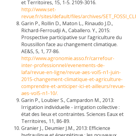
et Territoires, 15, 1-5. 2109-3016.
http://www.set-
revue.fr/sites/default/files/archives/SET_FOS
Garin P., Rollin D., Maton L., Rinaudo J.D.,
Richard-Ferroudji A., Caballero. Y., 2015:
Prospective participative sur l’agriculture du
Roussillon face au changement climatique.
AE&S, 5, 1, 77-86.
http://www.agronomie.asso.fr/carrefour-
inter-professionnel/evenements-de-
lafa/revue-en-ligne/revue-aes-vol5-n1-juin-
2015-changement-climatique-et-agriculture-
comprendre-et-anticiper-ici-et-ailleurs/revue-
aes-vol5-n1-10/.
Garin P., Loubier S., Campardon M., 2013:
Irrigation individuelle - irrigation collective :
état des lieux et contraintes. Sciences Eaux et
Territoires, 11, 86-89.
Granier J., Deumier J.M., 2013: Efficience
hydraulique et énergétique : les nouveaux