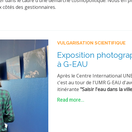
er dans le cadre d’une démarche cosmopolitique. Nous en prof
x côtés des gestionnaires.
VULGARISATION SCIENTIFIQUE
Exposition photograph
à G-EAU
Après le Centre International U
c'est au tour de l'UMR G-EAU d'av
itinérante
"Saisir l'eau dans la vill
Read more...