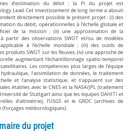
thmes d’estimation du débit ; la PI du projet est
ogy Lead. Cet investissement de long terme a abouti
endent directement possible le présent projet : (i) des
ation du débit, opérationnelles à l’échelle globale et
ficiel de la mission ; (ii) une approximation de la
s à partir des observations SWOT et/ou de modèles
applicable à l’échelle mondiale ; (iii) des outils de
des produits SWOT sur les fleuves; (iv) une approche de
porelle augmentant l’échantillonnage spatio-temporel
 satellitaires. Les compétences plus larges de l’équipe
hydraulique, l’assimilation de données, le traitement
lle et l’analyse statistique, et s’appuient sur des
nales établies avec le CNES et la NASA/JPL (traitement
Université de Stuttgart ainsi que les équipes DAHITI et
elles d’altimétrie), l’USGS et le GRDC (archives de
e (forçages météorologiques).
maire du projet