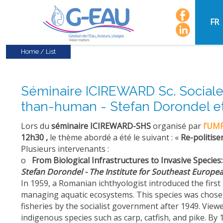
FR
Home
/
List
Séminaire ICIREWARD Sc. Sociales
than-human - Stefan Dorondel et 
Lors du
séminaire ICIREWARD-SHS
organisé par
l’UM
12h30
,
le thème abordé a été le suivant : «
Re-politise
Plusieurs intervenants :
o
From Biological Infrastructures to Invasive Speci
Stefan Dorondel - The Institute for Southeast Europ
In 1959, a Romanian ichthyologist introduced the fir
managing aquatic ecosystems. This species was chosen 
fisheries by the socialist government after 1949. View
indigenous species such as carp, catfish, and pike. By