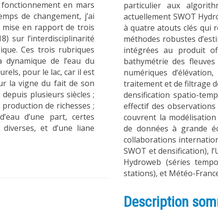
 en fonctionnement en mars
particulier aux algori
temps de changement, j’ai
actuellement SWOT Hydrol
a mise en rapport de trois
à quatre atouts clés qui r
) sur l’interdisciplinarité
méthodes robustes d’estim
ique. Ces trois rubriques
intégrées au produit of
la dynamique de l’eau du
bathymétrie des fleuve
rels, pour le lac, car il est
numériques d’élévation, 
r la vigne du fait de son
traitement et de filtrage 
 depuis plusieurs siècles ;
densification spatio-tem
 production de richesses ;
effectif des observations
d’eau d’une part, certes
couvrent la modélisation 
 diverses, et d’une liane
de données à grande éche
collaborations internatio
SWOT et densification), l’
Hydroweb (séries tempor
stations), et Météo-Franc
Description som