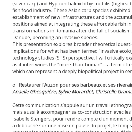
(silver carp) and Hypophthalmichthys nobilis (bighead
fish food industry. These Asian carp species exhibited
establishment of new infrastructures and the accumulat
positions aimed at integrating these affordable fish i
transformations in Romania after the fall of socialism,
Danube, becoming an invasive species.
This presentation explores broader theoretical quest
implications for what has been termed “invasive ecolo
technology studies (STS) perspective, I will criticall
as it intertwines the “more-than-human”—a term often c
which can represent a deeply biopolitical project in cer
o
Restaurer l’Auzon pour ses barbeaux et ses riverai
Anaelle Ghesquière, Sylvie Morardet, Christelle Gram
Cette communication s’appuie sur un travail ethnograp
mais aussi à accompagner sa co-construction avec les r
Isabelle Stengers, pour rendre compte d’un moment de 
a débouché sur une mise en pause du projet, le temps 