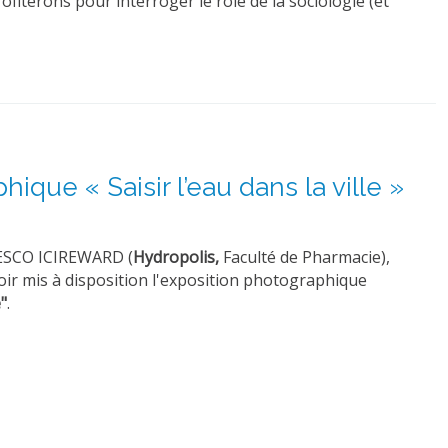
iterons pour interroger le rôle de la sociologie (et
ique « Saisir l’eau dans la ville »
NESCO ICIREWARD (
Hydropolis,
Faculté de Pharmacie),
oir mis à disposition l'exposition photographique
e"
.