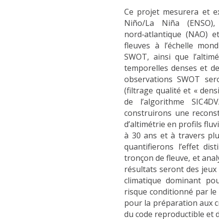
Ce projet mesurera et e
Niño/La Niña (ENSO), l
nord‑atlantique (NAO) et
fleuves à l’échelle mond
SWOT, ainsi que l’altimé
temporelles denses et de
observations SWOT sero
(filtrage qualité et « dens
de l’algorithme SIC4D
construirons une recons
d’altimétrie en profils fl
à 30 ans et à travers pl
quantifierons l’effet d
tronçon de fleuve, et anal
résultats seront des jeu
climatique dominant pou
risque conditionné par le 
pour la préparation aux c
du code reproductible et d