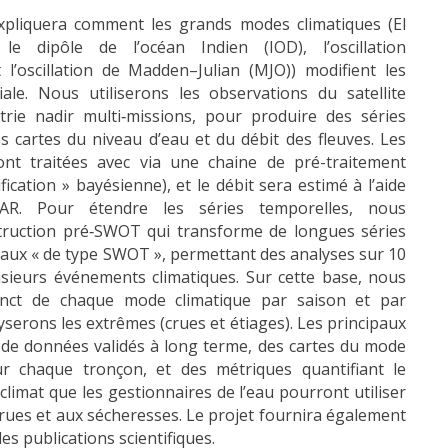
xpliquera comment les grands modes climatiques (El
e dipôle de l’océan Indien (IOD), l’oscillation
 l’oscillation de Madden–Julian (MJO)) modifient les
iale. Nous utiliserons les observations du satellite
trie nadir multi‑missions, pour produire des séries
s cartes du niveau d’eau et du débit des fleuves. Les
nt traitées avec via une chaine de pré-traitement
ification » bayésienne), et le débit sera estimé à l’aide
VAR. Pour étendre les séries temporelles, nous
truction pré‑SWOT qui transforme de longues séries
uviaux « de type SWOT », permettant des analyses sur 10
usieurs événements climatiques. Sur cette base, nous
istinct de chaque mode climatique par saison et par
yserons les extrêmes (crues et étiages). Les principaux
x de données validés à long terme, des cartes du mode
r chaque tronçon, et des métriques quantifiant le
climat que les gestionnaires de l’eau pourront utiliser
rues et aux sécheresses. Le projet fournira également
es publications scientifiques.