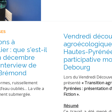
SES
Vendredi découv
ons à
agroécologique d
er : que s'est-il
Hautes-Pyrénée
n décembre
participative mo
 Interview de
Debourg
 Brémond
Lors du Vendredi Découv
présenté
« Transition agr
ormes, ruissellement
Pyrénées : présentation d
d’eau oubliés… La ville a
Fiction ».
ment submergée.
Résumé
Ce travail a été mené d