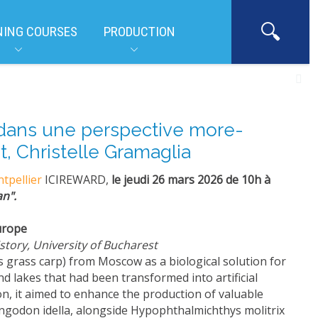
NING COURSES
PRODUCTION
s dans une perspective more-
, Christelle Gramaglia
tpellier
ICIREWARD,
le jeudi 26 mars 2026
de 10h à
n".
urope
story, University of Bucharest
 grass carp) from Moscow as a biological solution for
d lakes that had been transformed into artificial
on, it aimed to enhance the production of valuable
ryngodon idella, alongside Hypophthalmichthys molitrix