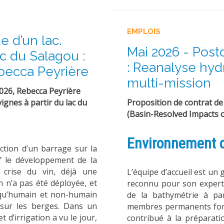
EMPLOIS
 d’un lac.
Mai 2026 - Post
lac du Salagou :
: Reanalyse hyd
ebecca Peyrière
multi-mission
2026,
Rebecca Peyrière
vignes à partir du lac du
Proposition de contrat de
(Basin-Resolved Impacts o
Environnement d
ction d’un barrage sur la
tif le développement de la
a crise du vin, déjà une
L’équipe d’accueil est un 
on n’a pas été déployée, et
reconnu pour son experti
 qu’humain et non-humain
de la bathymétrie à par
 sur les berges. Dans un
membres permanents font
d’irrigation a vu le jour,
contribué à la préparati