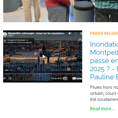
PRESS RELEA
Inondati
Montpelli
passé e
2025 ? -
Pauline
Pluies hors n
urbain, cours 
été soudaine
Read more...