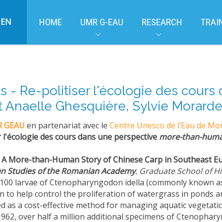
EN
HOME
UMR G-EAU
RESEARCH
TRAI
 - Re-politiser l'écologie des cour
Anaelle Ghesquière, Sylvie Morardet
R GEAU
en partenariat avec le
Centre Unesco de l’Eau de Mon
r l'écologie des cours dans une perspective
more-than-huma
es: A More-than-Human Story of Chinese Carp in Southeast E
ean Studies of the Romanian Academy
. Graduate School of Hi
st 100 larvae of Ctenopharyngodon idella (commonly known as
to help control the proliferation of watergrass in ponds an
ed as a cost-effective method for managing aquatic vegetati
 1962, over half a million additional specimens of Ctenopha