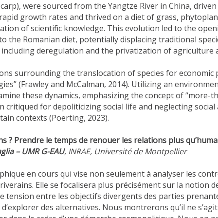
 carp), were sourced from the Yangtze River in China, driven
 rapid growth rates and thrived on a diet of grass, phytopl
ion of scientific knowledge. This evolution led to the openi
nto the Romanian diet, potentially displacing traditional sp
 including deregulation and the privatization of agriculture 
ions surrounding the translocation of species for economic 
gies” (Frawley and McCalman, 2014). Utilizing an environme
y examine these dynamics, emphasizing the concept of “more-th
ritiqued for depoliticizing social life and neglecting socia
tain contexts (Poerting, 2023).
ns ? Prendre le temps de renouer les relations plus qu’huma
aglia – UMR G-EAU
, INRAE, Université de Montpellier
hique en cours qui vise non seulement à analyser les contr
iverains. Elle se focalisera plus précisément sur la notion 
tension entre les objectifs divergents des parties prenante
d’explorer des alternatives. Nous montrerons qu’il ne s’ag