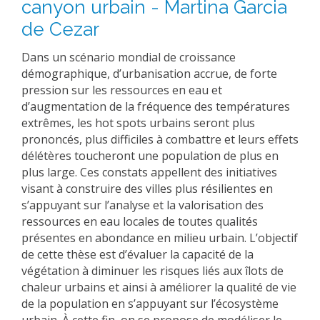
canyon urbain - Martina Garcia
EXPERIMENTAL PLATFORMS
de Cezar
GEOGRAPHIC LOCATIONS
Dans un scénario mondial de croissance
CURRENT PROJECTS
démographique, d’urbanisation accrue, de forte
pression sur les ressources en eau et
COMPLETED PROJECTS
d’augmentation de la fréquence des températures
UMR NETWORKS
extrêmes, les hot spots urbains seront plus
prononcés, plus difficiles à combattre et leurs effets
REGULAR SEMINARS
TRAINING COURSES
délétères toucheront une population de plus en
plus large. Ces constats appellent des initiatives
MASTER
visant à construire des villes plus résilientes en
ENGINEERING
s’appuyant sur l’analyse et la valorisation des
ressources en eau locales de toutes qualités
EDUCATION AND TRAINING
présentes en abondance en milieu urbain. L’objectif
DOCTORAL TRAINING
de cette thèse est d’évaluer la capacité de la
végétation à diminuer les risques liés aux îlots de
THESES IN PROGRESS
chaleur urbains et ainsi à améliorer la qualité de vie
MOOC
de la population en s’appuyant sur l’écosystème
PRODUCTION