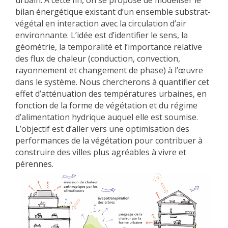
urbain. À cette fin, on se propose de modéliser le
bilan énergétique existant d’un ensemble substrat-
METHODS AND TOOLS
végétal en interaction avec la circulation d’air
SOFTWARE
environnante. L’idée est d’identifier le sens, la
PUBLICATIONS SUR HAL
géométrie, la temporalité et l’importance relative
des flux de chaleur (conduction, convection,
HDR
rayonnement et changement de phase) à l’œuvre
THESES
dans le système. Nous chercherons à quantifier cet
effet d’atténuation des températures urbaines, en
WORKING PAPERS
fonction de la forme de végétation et du régime
THEMATIC NOTES
d’alimentation hydrique auquel elle est soumise.
L’objectif est d’aller vers une optimisation des
FOR THE PUBLIC
performances de la végétation pour contribuer à
construire des villes plus agréables à vivre et
pérennes.