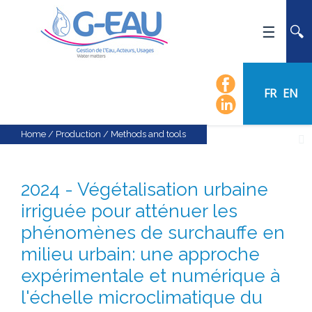
HOME
UMR G-EAU
FR
EN
PRESENTATION
NEWS
Home
/
Production
/
Methods and tools
EVENTS
CALENDAR OF EVENTS
2024 - Végétalisation urbaine
FLOW CHART
irriguée pour atténuer les
STAFF
phénomènes de surchauffe en
SCIENTIFIC FIELDS
milieu urbain: une approche
TEAMS
expérimentale et numérique à
RECRUITMENT
l'échelle microclimatique du
RESEARCH