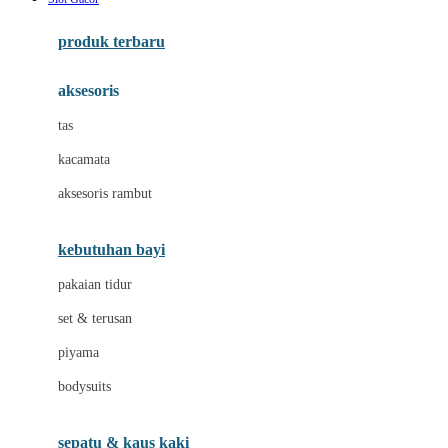
Azetabio
produk terbaru
B
aksesoris
Baabaasheepz
tas
Babiators
kacamata
Baby Dove
aksesoris rambut
Baby Jogger
Baby Rovega
kebutuhan bayi
Babybee
pakaian tidur
Banana Boat
set & terusan
Banz
piyama
Barbie
bodysuits
Beaba
Beauty Barn
sepatu & kaus kaki