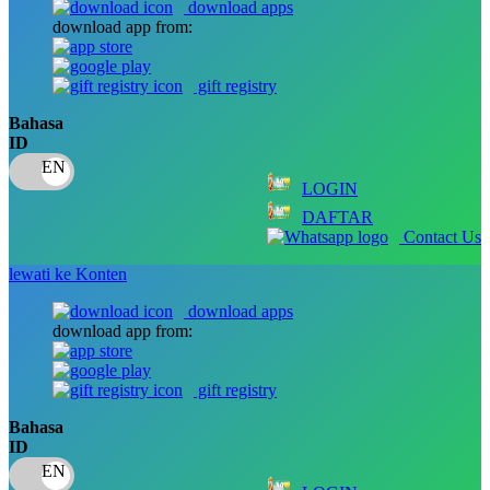
download apps
download app from:
Oh Ma Grain
Okiedog
gift registry
P
Bahasa
ID
Peachy
LOGIN
Phil & Ted's
DAFTAR
Philips Avent
Contact Us
Pigeon
lewati ke Konten
Playgro
download apps
download app from:
Poled Global
Ponycycle
gift registry
Puma
Bahasa
ID
Pureats