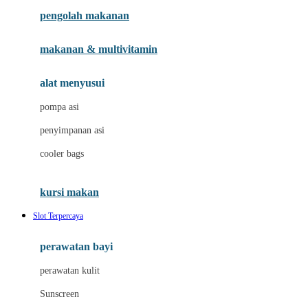
pengolah makanan
Joolz
Jujube
makanan & multivitamin
K
alat menyusui
Kiddycuts
pompa asi
Kumon
penyimpanan asi
L
cooler bags
Leapfrog
kursi makan
Leclerc
Slot Terpercaya
Lee Vierra
Lillebaby
perawatan bayi
Little Bird Told Me
perawatan kulit
Little Miss Janis
Sunscreen