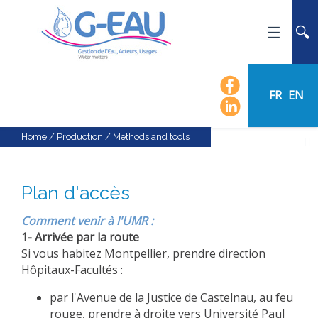
HOME
UMR G-EAU
FR
EN
PRESENTATION
NEWS
Home
/
Production
/
Methods and tools
EVENTS
CALENDAR OF EVENTS
Plan d'accès
FLOW CHART
Comment venir à l'UMR :
STAFF
1- Arrivée par la route
SCIENTIFIC FIELDS
Si vous habitez Montpellier, prendre direction
Hôpitaux-Facultés :
TEAMS
par l'Avenue de la Justice de Castelnau, au feu
RECRUITMENT
rouge, prendre à droite vers Université Paul
RESEARCH