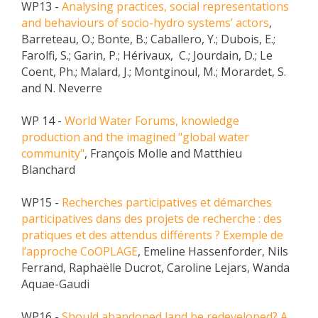
WP13 -
Analysing practices, social representations
and behaviours of socio-hydro systems’ actors
,
Barreteau, O.; Bonte, B.; Caballero, Y.; Dubois, E.;
Farolfi, S.; Garin, P.; Hérivaux, C.; Jourdain, D.; Le
Coent, Ph.; Malard, J.; Montginoul, M.; Morardet, S.
and N. Neverre
WP 14 -
World Water Forums, knowledge
production and the imagined "global water
community"
, François Molle and Matthieu
Blanchard
WP15 -
Recherches participatives et démarches
participatives dans des projets de recherche : des
pratiques et des attendus différents ? Exemple de
l’approche CoOPLAGE
, Emeline Hassenforder, Nils
Ferrand, Raphaëlle Ducrot, Caroline Lejars, Wanda
Aquae-Gaudi
WP16 -
Should abandoned land be redeveloped? A