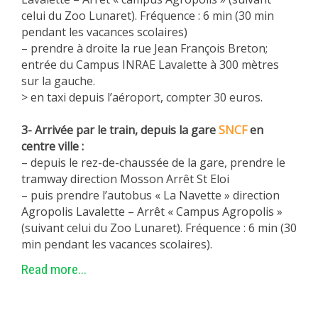
celui du Zoo Lunaret). Fréquence : 6 min (30 min
METHODS AND TOOLS
pendant les vacances scolaires)
SOFTWARE
– prendre à droite la rue Jean François Breton;
entrée du Campus INRAE Lavalette à 300 mètres
PUBLICATIONS SUR HAL
sur la gauche.
HDR
> en taxi depuis l’aéroport, compter 30 euros.
THESES
3- Arrivée par le train, depuis la gare
SNCF
en
WORKING PAPERS
centre ville :
THEMATIC NOTES
– depuis le rez-de-chaussée de la gare, prendre le
tramway direction Mosson Arrêt St Eloi
FOR THE PUBLIC
– puis prendre l’autobus « La Navette » direction
Agropolis Lavalette – Arrêt « Campus Agropolis »
(suivant celui du Zoo Lunaret). Fréquence : 6 min (30
min pendant les vacances scolaires).
Read more...