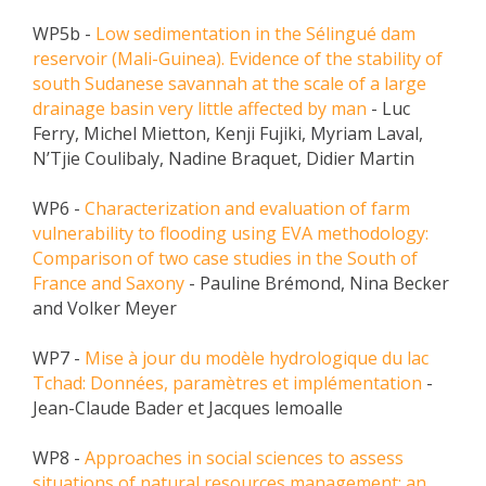
WP5b -
Low sedimentation in the Sélingué dam
reservoir (Mali-Guinea). Evidence of the stability of
south Sudanese savannah at the scale of a large
drainage basin very little affected by man
- Luc
Ferry, Michel Mietton, Kenji Fujiki, Myriam Laval,
N’Tjie Coulibaly, Nadine Braquet, Didier Martin
WP6 -
Characterization and evaluation of farm
vulnerability to flooding using EVA methodology:
Comparison of two case studies in the South of
France and Saxony
- Pauline Brémond, Nina Becker
and Volker Meyer
WP7 -
Mise à jour du modèle hydrologique du lac
Tchad: Données, paramètres et implémentation
-
Jean-Claude Bader et Jacques lemoalle
WP8 -
Approaches in social sciences to assess
situations of natural resources management: an