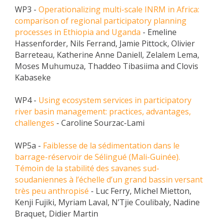
WP3 -
Operationalizing multi-scale INRM in Africa:
comparison of regional participatory planning
processes in Ethiopia and Uganda
- Emeline
Hassenforder, Nils Ferrand, Jamie Pittock, Olivier
Barreteau, Katherine Anne Daniell, Zelalem Lema,
Moses Muhumuza, Thaddeo Tibasiima and Clovis
Kabaseke
WP4 -
Using ecosystem services in participatory
river basin management: practices, advantages,
challenges
- Caroline Sourzac-Lami
WP5a -
Faiblesse de la sédimentation dans le
barrage-réservoir de Sélingué (Mali-Guinée).
Témoin de la stabilité des savanes sud-
soudaniennes à l’échelle d’un grand bassin versant
très peu anthropisé
- Luc Ferry, Michel Mietton,
Kenji Fujiki, Myriam Laval, N’Tjie Coulibaly, Nadine
Braquet, Didier Martin