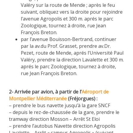
Valéry sur la route de Mende ; après le feu
EXPERIMENTAL PLATFORMS
suivant, obliquez vers la droite pour rejoindre
GEOGRAPHIC LOCATIONS
l’avenue Agropolis et 300 m. aprés le parc
Zoologique, tournez à droite, rue Jean
CURRENT PROJECTS
François Breton.
COMPLETED PROJECTS
par l’avenue Bouisson-Bertrand, continuer
par la av.du Prof. Grasset, prendre av.Dr.
UMR NETWORKS
Pezet, route de Mende, aprés l’Université Paul
REGULAR SEMINARS
Valéry, prendre la direction Lavalette et 300 m.
TRAINING COURSES
aprés le parc Zoologique, tournez à droite,
rue Jean François Breton.
MASTER
ENGINEERING
2- Arrivée par avion, à partir de l’
Aéroport de
EDUCATION AND TRAINING
Montpellier Méditerranée
(Fréjorgues) :
DOCTORAL TRAINING
– prendre le bus navette jusqu’à la gare SNCF
– depuis le rez-de-chaussée de la gare, prendre le
THESES IN PROGRESS
tramway direction Mosson – Arrêt St Eloi
MOOC
– prendre l’autobus Navette direction Agropolis
PRODUCTION
Lavalette – Arrêt « campus Agropolis » (suivant