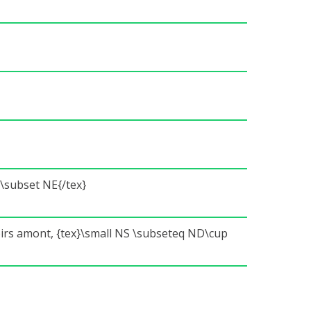
\subset NE{/tex}
irs amont, {tex}\small NS \subseteq ND\cup