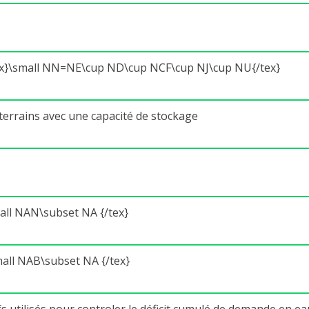
tex}\small NN=NE\cup ND\cup NCF\cup NJ\cup NU{/tex}
errains avec une capacité de stockage
mall NAN\subset NA {/tex}
small NAB\subset NA {/tex}