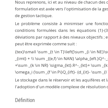
Nous reprenons, ici et au niveau de chacun de
formulation est axée vers l'optimisation de la ges
de gestion tactique.
Le problème consiste à minimiser une fonctio
conditions formulées dans les équations (1)-(3
déviations par rapport à des niveaux objectifs ; 
peut être exprimée comme suit :
{tex}\small \sum _{t \in T}\left[\sum _{i \in NE
_{imt} + \\ \sum _{(e,f) \in NAN} \alpha_{eft.}Q^-
+\sum _{k \in NR} \sigma_{kt}.R^-_{kt}+ \sum _{k \
\omega_i (\sum _{f \in Pi}Q_{ift}- (d_{it}- \sum _{l \
Le stockage dans le réservoir et les aquifères e
l'adoption d'un modèle complexe de résolution d
Définition