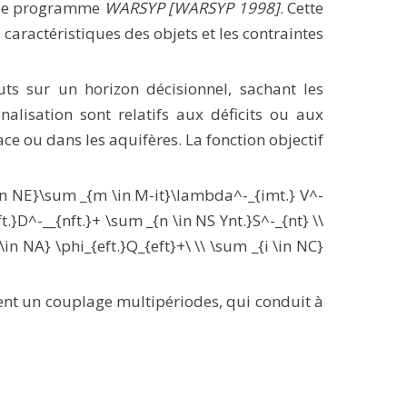
s le programme
WARSYP
[WARSYP 1998]
. Cette
 caractéristiques des objets et les contraintes
ts sur un horizon décisionnel, sachant les
alisation sont relatifs aux déficits ou aux
ce ou dans les aquifères. La fonction objectif
\in NE}\sum _{m \in M-it}\lambda^-_{imt.} V^-
.}D^-__{nft.}+ \sum _{n \in NS Ynt.}S^-_{nt} \\
in NA} \phi_{eft.}Q_{eft}+\ \\ \sum _{i \in NC}
tent un couplage multipériodes, qui conduit à