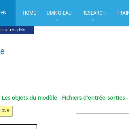
EN
HOME
UMR G-EAU
RESEARCH
TRAI
jets du modèle
le
-
Les objets du modèle
-
Fichiers d'entrée-sorties