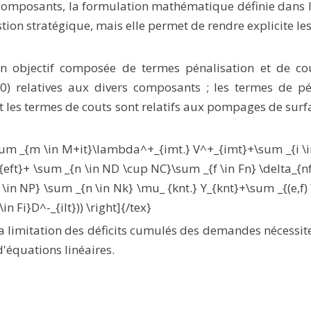
s composants, la formulation mathématique définie dan
tion stratégique, mais elle permet de rendre explicite les
n objectif composée de termes pénalisation et de cou
0) relatives aux divers composants ; les termes de pén
et les termes de couts sont relatifs aux pompages de surfa
}\sum _{m \in M+it}\lambda^+_{imt.} V^+_{imt}+\sum _{i 
_{eft}+ \sum _{n \in ND \cup NC}\sum _{f \in Fn} \delta_{nft
in NP} \sum _{n \in Nk} \mu_ {knt.} Y_{knt}+\sum _{(e,f) \
in Fi}D^-_{ilt})) \right]{/tex}
t la limitation des déficits cumulés des demandes nécessi
'équations linéaires.