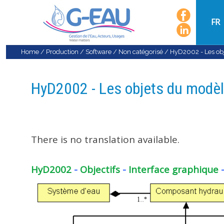
FR
Home
/
Production
/
Software
/
Non catégorisé
/
HyD2002 - Les ob
HyD2002 - Les objets du modè
There is no translation available.
HyD2002
-
Objectifs
-
Interface graphique