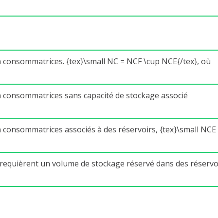
onsommatrices. {tex}\small NC = NCF \cup NCE{/tex}, où
consommatrices sans capacité de stockage associé
onsommatrices associés à des réservoirs, {tex}\small NCE 
equièrent un volume de stockage réservé dans des réservo