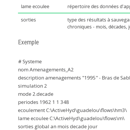
lame ecoulee
répertoire des données d'app
sorties
type des résultats à sauvega
chroniques - mois, décades, j
Exemple
# Systeme
nom Amenagements_A2
description amenagements "1995" - Bras de Sab
simulation 2
mode 2.decade
periodes 1962 1 1 348
ecoulement C:\ActiveHyd\guadelou\flows\hm3\
lame ecoulee C:\ActiveHyd\guadelou\flows\m\
sorties global an mois decade jour