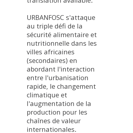
translation available.
EXPERIMENTAL PLATFORMS
URBANFOSC s'attaque
GEOGRAPHIC LOCATIONS
au triple défi de la
CURRENT PROJECTS
sécurité alimentaire et
COMPLETED PROJECTS
nutritionnelle dans les
UMR NETWORKS
villes africaines
REGULAR SEMINARS
(secondaires) en
TRAINING COURSES
abordant l'interaction
MASTER
entre l'urbanisation
ENGINEERING
rapide, le changement
climatique et
EDUCATION AND TRAINING
l'augmentation de la
DOCTORAL TRAINING
production pour les
THESES IN PROGRESS
chaînes de valeur
MOOC
internationales.
PRODUCTION