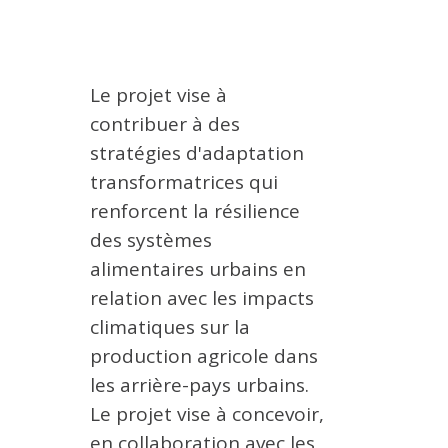
METHODS AND TOOLS
SOFTWARE
PUBLICATIONS SUR HAL
Le projet vise à
contribuer à des
HDR
stratégies d'adaptation
THESES
transformatrices qui
WORKING PAPERS
renforcent la résilience
THEMATIC NOTES
des systèmes
FOR THE PUBLIC
alimentaires urbains en
relation avec les impacts
climatiques sur la
production agricole dans
les arrière-pays urbains.
Le projet vise à concevoir,
en collaboration avec les