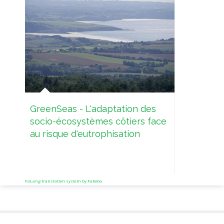
CAFR
Agri
Risk
GreenSeas - L'adaptation des
socio-écosystèmes côtiers face
au risque d'eutrophisation
FaLang translation system by Faboba