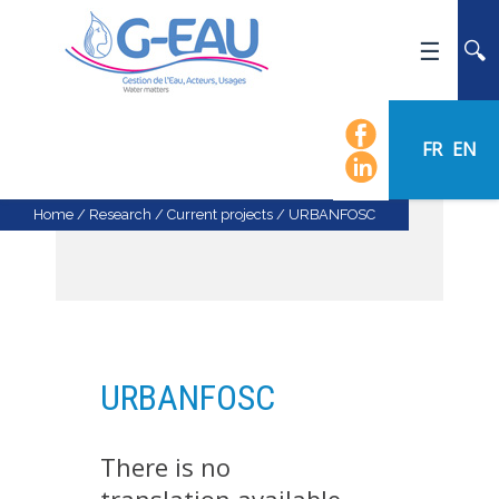
HOME
UMR G-EAU
FR
EN
PRESENTATION
NEWS
Home
/
Research
/
Current projects
/
URBANFOSC
EVENTS
CALENDAR OF EVENTS
FLOW CHART
STAFF
URBANFOSC
SCIENTIFIC FIELDS
TEAMS
There is no
RECRUITMENT
RESEARCH