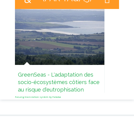
CAFR
Agri
Risk
GreenSeas - L'adaptation des
socio-écosystèmes côtiers face
au risque d'eutrophisation
FaLang translation system by Faboba