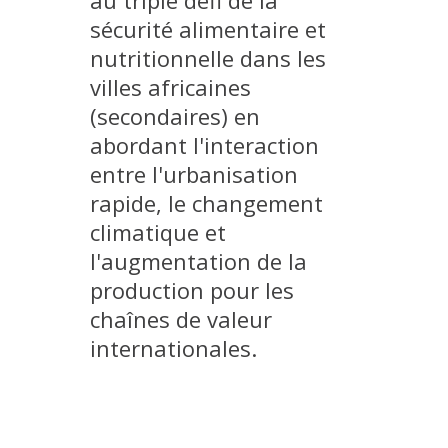
au triple défi de la
PLATEFORMES EXPÉRIMENTALES
sécurité alimentaire et
nutritionnelle dans les
IMPLANTATIONS GÉOGRAPHIQUES
villes africaines
PROJETS EN COURS
(secondaires) en
PROJETS TERMINÉS
abordant l'interaction
NOS RÉSEAUX SCIENTIFIQUES ET TECHNIQUES
entre l'urbanisation
SÉMINAIRES RÉGULIERS
rapide, le changement
FORMATION
climatique et
MASTER
l'augmentation de la
INGÉNIEUR
production pour les
chaînes de valeur
FORMATION CONTINUE
internationales.
FORMATION DOCTORALE
THÈSES EN COURS
MOOC
PRODUCTION