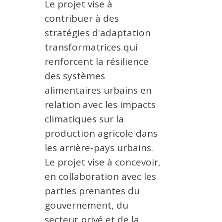
Le projet vise à
MÉTHODES ET OUTILS
contribuer à des
LOGICIELS
stratégies d'adaptation
PUBLICATIONS SUR HAL
transformatrices qui
renforcent la résilience
HDR
des systèmes
THÈSES
alimentaires urbains en
WORKING PAPERS
relation avec les impacts
NOTES THÉMATIQUES
climatiques sur la
NOS TRAVAUX EN VIDÉO
production agricole dans
les arrière-pays urbains.
Le projet vise à concevoir,
en collaboration avec les
parties prenantes du
gouvernement, du
secteur privé et de la