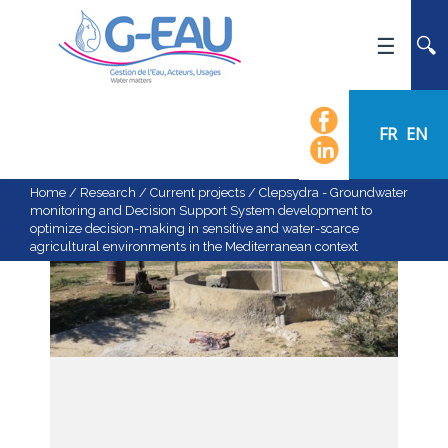
HOME
UMR G-EAU
FR
EN
PRESENTATION
NEWS
Home
/
Research
/
Current projects
/
Clepsydra - Groundwater
monitoring and Decision Support System development to
EVENTS
optimize decision-making in sensitive and water-scarce
agricultural environments in the Mediterranean context
CALENDAR OF EVENTS
FLOW CHART
STAFF
SCIENTIFIC FIELDS
TEAMS
RECRUITMENT
RESEARCH