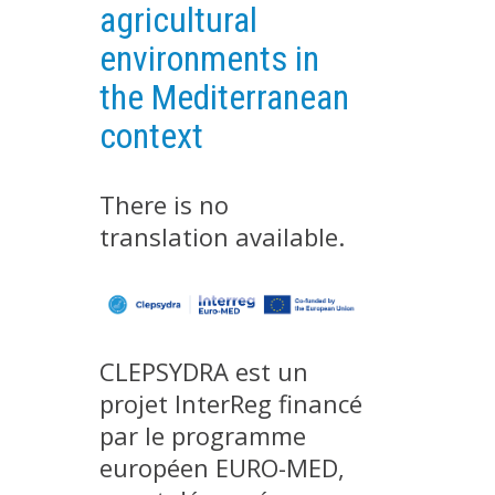
agricultural
METHODS AND TOOLS
environments in
SOFTWARE
the Mediterranean
PUBLICATIONS SUR HAL
context
HDR
THESES
There is no
WORKING PAPERS
translation available.
THEMATIC NOTES
FOR THE PUBLIC
CLEPSYDRA est un
projet InterReg financé
par le programme
européen EURO-MED,