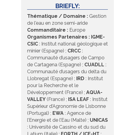
BRIEFLY:
Thématique / Domaine :
Gestion
de l'eau en zone semi-aride
Commanditaire :
Europe
Organismes Partenaires :
IGME-
CSIC
: Institut national géologique et
minier (Espagne) ;
CRCC
:
Communauté d’usagers de Campo
de Cartagena (Espagne) ;
CUADLL
:
Communauté d’usagers du delta du
Llobregat (Espagne) ;
IRD
: Institut
pour la Recherche et le
Développement (France) ;
AQUA-
VALLEY
(France) ;
ISA LEAF
: Institut
Supérieur d’Agronomie de Lisbonne
(Portugal) ;
EWA
: Agence de
l’Energie et de l’Eau (Malte) ;
UNICAS
: Université de Cassino et du sud du
Latium (Italie) ;
FORTH / ICE-HT
: