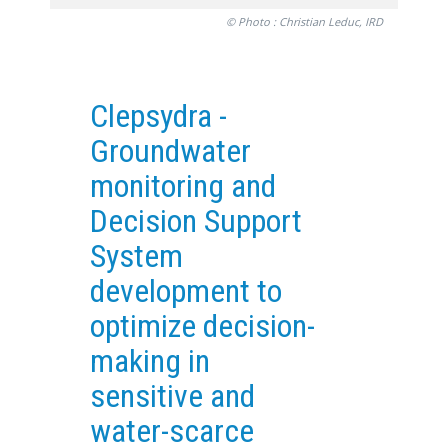
© Photo : Christian Leduc, IRD
EXPERIMENTAL PLATFORMS
GEOGRAPHIC LOCATIONS
CURRENT PROJECTS
Clepsydra -
COMPLETED PROJECTS
Groundwater
UMR NETWORKS
monitoring and
REGULAR SEMINARS
Decision Support
TRAINING COURSES
System
MASTER
ENGINEERING
development to
EDUCATION AND TRAINING
optimize decision-
DOCTORAL TRAINING
making in
THESES IN PROGRESS
sensitive and
MOOC
water-scarce
PRODUCTION