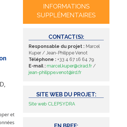
INFORMATIONS
SUPPLÉMENTAIRES
CONTACT(S):
Responsable du projet :
Marcel
Kuper / Jean-Philippe Venot
Téléphone :
+33 4 67 16 64 79
E-mail :
marcel.kuper@cirad.fr
/
jean-philippe.venot@ird.fr
D,
SITE WEB DU PROJET:
Site web CLEPSYDRA
pper et
onnées
EN BREF: