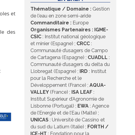
Thématique / Domaine :
Gestion
oles et
de l'eau en zone semi-aride
Commanditaire :
Europe
Organismes Partenaires :
IGME-
le des
CSIC
: Institut national géologique
et minier (Espagne) ;
CRCC
:
Communauté d’usagers de Campo
de Cartagena (Espagne) ;
CUADLL
:
Communauté d’usagers du delta du
;
Llobregat (Espagne) ;
IRD
: Institut
pour la Recherche et le
Développement (France) ;
AQUA-
VALLEY
(France) ;
ISA LEAF
:
Institut Supérieur d’Agronomie de
Lisbonne (Portugal) ;
EWA
: Agence
de l’Energie et de l’Eau (Malte) ;
UNICAS
: Université de Cassino et
du sud du Latium (Italie) ;
FORTH /
ICE-HT
: Fondation pour la