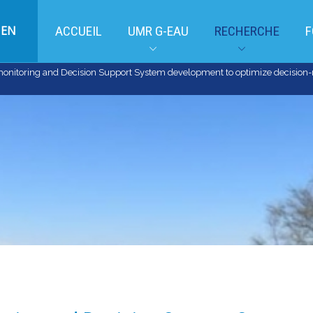
EN
ACCUEIL
UMR G-EAU
RECHERCHE
F
onitoring and Decision Support System development to optimize decision-m