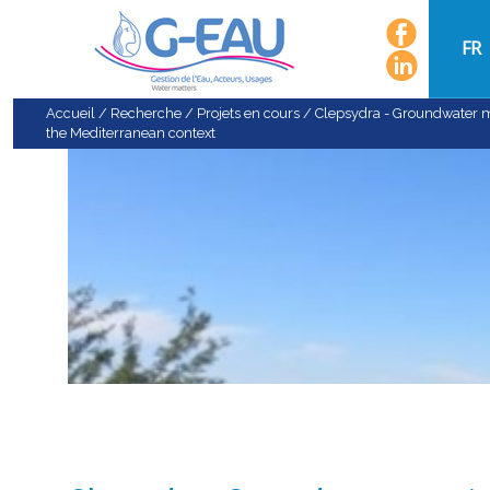
FR
Accueil
/
Recherche
/
Projets en cours
/
Clepsydra - Groundwater m
the Mediterranean context