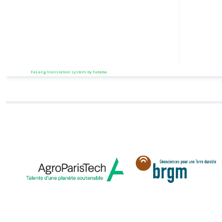
FaLang translation system by Faboba