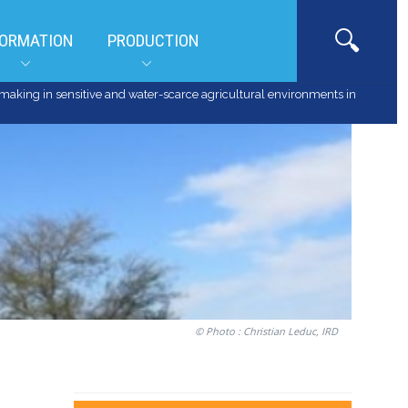
ORMATION
PRODUCTION
aking in sensitive and water-scarce agricultural environments in
© Photo : Christian Leduc, IRD