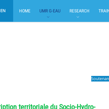
EN
HOME
UMR G-EAU
RESEARCH
TRAI
Soutenan
ption territoriale du Socio-Hydro-