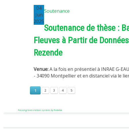
04
Soutenance
Jun
2025
Soutenance de thèse : Ba
Fleuves à Partir de Données 
Rezende
Venue:
A la fois en présentiel à INRAE G-EA
- 34090 Montpellier et en distanciel via le lie
1
2
3
4
5
FaLang translation system by Faboba