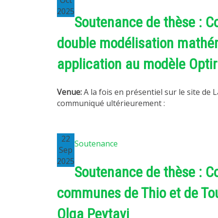
Oct
2025
Soutenance de thèse : Co
double modélisation mathé
application au modèle Optir
Venue:
A la fois en présentiel sur le site de L
communiqué ultérieurement :
22
Soutenance
Sep
2025
Soutenance de thèse : C
communes de Thio et de Tou
Olga Peytavi