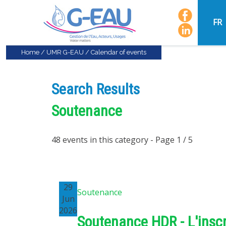
FR
Home
/
UMR G-EAU
/
Calendar of events
Search Results
Soutenance
48 events in this category
- Page 1 / 5
29
Soutenance
Jun
2026
Soutenance HDR - L'inscri