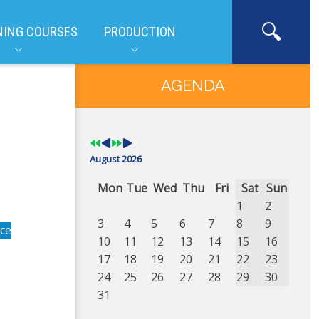
NING COURSES
PRODUCTION
Previous
Previous
Next
Next
Year
Month
Year
Month
AGENDA
August 2026
Mon
Tue
Wed
Thu
Fri
Sat
Sun
1
2
3
4
5
6
7
8
9
ce
10
11
12
13
14
15
16
17
18
19
20
21
22
23
24
25
26
27
28
29
30
31