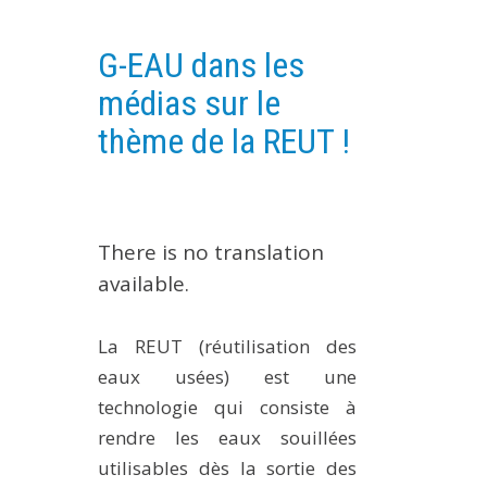
EXPERIMENTAL PLATFORMS
G-EAU dans les
GEOGRAPHIC LOCATIONS
médias sur le
CURRENT PROJECTS
thème de la REUT !
COMPLETED PROJECTS
UMR NETWORKS
REGULAR SEMINARS
TRAINING COURSES
There is no translation
MASTER
available.
ENGINEERING
EDUCATION AND TRAINING
La REUT (réutilisation des
eaux usées) est une
DOCTORAL TRAINING
technologie qui consiste à
THESES IN PROGRESS
rendre les eaux souillées
MOOC
utilisables dès la sortie des
PRODUCTION