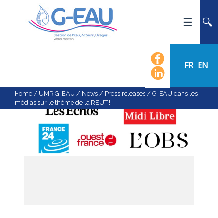
HOME
UMR G-EAU
FR
EN
PRESENTATION
NEWS
Home
/
UMR G-EAU
/
News
/
Press releases
/
G-EAU dans les
médias sur le thème de la REUT !
EVENTS
CALENDAR OF EVENTS
FLOW CHART
STAFF
SCIENTIFIC FIELDS
TEAMS
RECRUITMENT
RESEARCH