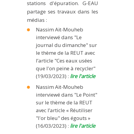
stations d'épuration. G-EAU
METHODS AND TOOLS
partage ses travaux dans les
SOFTWARE
médias :
PUBLICATIONS SUR HAL
Nassim Aït-Mouheb
interviewé dans "Le
HDR
journal du dimanche" sur
THESES
le thème de la REUT avec
WORKING PAPERS
l’article "Ces eaux usées
THEMATIC NOTES
que l'on peine à recycler"
(19/03/2023) :
lire l'article
FOR THE PUBLIC
Nassim Aït-Mouheb
interviewé dans "Le Point"
sur le thème de la REUT
avec l’article « Réutiliser
"l'or bleu" des égouts »
(16/03/2023) :
lire l'article