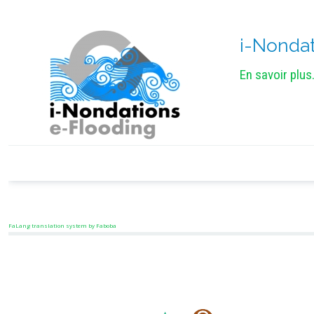
i-Nondat
En savoir plus.
FaLang translation system by Faboba