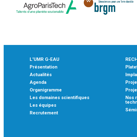
L'UMR G-EAU
REC
Présentation
Plat
Actualités
Impla
Agenda
Proje
Organigramme
Proje
Les domaines scientifiques
Nos r
tech
Les équipes
Sémin
Recrutement