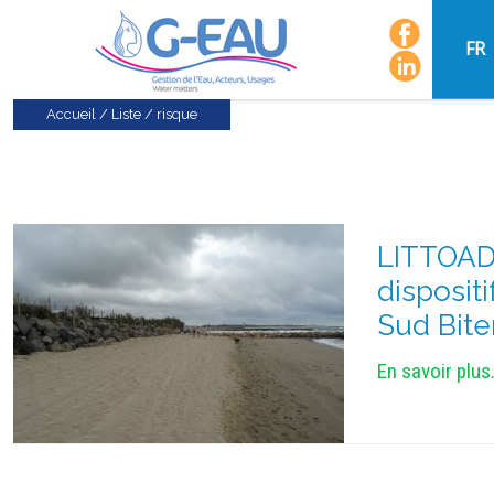
FR
Accueil
/
Liste
/
risque
LITTOADAP
disposit
Sud Bite
En savoir plus.