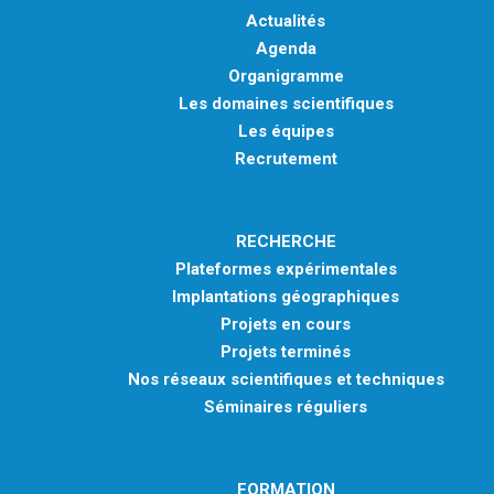
Actualités
MÉTHODES ET OUTILS
Agenda
LOGICIELS
Organigramme
PUBLICATIONS SUR HAL
Les domaines scientifiques
Les équipes
HDR
Recrutement
THÈSES
WORKING PAPERS
RECHERCHE
NOTES THÉMATIQUES
Plateformes expérimentales
NOS TRAVAUX EN VIDÉO
Implantations géographiques
Projets en cours
Projets terminés
Nos réseaux scientifiques et techniques
Séminaires réguliers
FORMATION