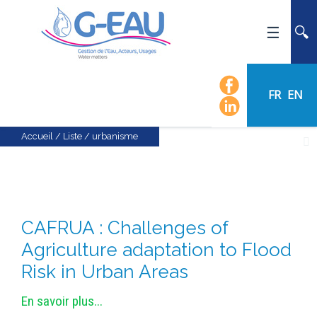
ACCUEIL
UMR G-EAU
FR
EN
PRÉSENTATION
ACTUALITÉS
Accueil
/
Liste
/
urbanisme
AGENDA
CALENDRIER DES ÉVÈNEMENTS
ORGANIGRAMME
CAFRUA : Challenges of
LISTE DU PERSONNEL
Agriculture adaptation to Flood
LES DOMAINES SCIENTIFIQUES
Risk in Urban Areas
LES ÉQUIPES
RECRUTEMENT
En savoir plus...
RECHERCHE