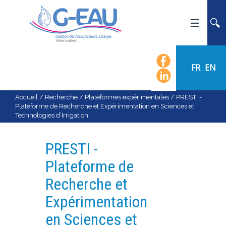
ACCUEIL
UMR G-EAU
FR
EN
PRÉSENTATION
ACTUALITÉS
Accueil
/
Recherche
/
Plateformes expérimentales
/
PRESTI -
Plateforme de Recherche et Expérimentation en Sciences et
AGENDA
Technologies d’Irrigation
CALENDRIER DES ÉVÈNEMENTS
ORGANIGRAMME
PRESTI -
LISTE DU PERSONNEL
Plateforme de
LES DOMAINES SCIENTIFIQUES
Recherche et
LES ÉQUIPES
Expérimentation
RECRUTEMENT
en Sciences et
RECHERCHE