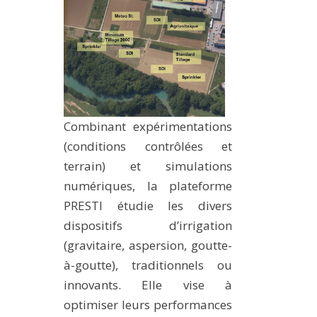
MÉTHODES ET OUTILS
LOGICIELS
PUBLICATIONS SUR HAL
HDR
THÈSES
Combinant expérimentations
WORKING PAPERS
(conditions contrôlées et
NOTES THÉMATIQUES
terrain) et simulations
NOS TRAVAUX EN VIDÉO
numériques, la plateforme
PRESTI étudie les divers
dispositifs d’irrigation
(gravitaire, aspersion, goutte-
à-goutte), traditionnels ou
innovants. Elle vise à
optimiser leurs performances