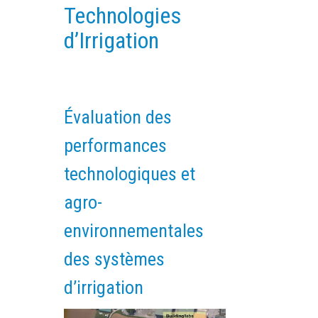
Technologies
PLATEFORMES EXPÉRIMENTALES
d’Irrigation
IMPLANTATIONS GÉOGRAPHIQUES
PROJETS EN COURS
PROJETS TERMINÉS
NOS RÉSEAUX SCIENTIFIQUES ET TECHNIQUES
Évaluation des
SÉMINAIRES RÉGULIERS
performances
FORMATION
technologiques et
MASTER
agro-
INGÉNIEUR
FORMATION CONTINUE
environnementales
FORMATION DOCTORALE
des systèmes
THÈSES EN COURS
d’irrigation
MOOC
PRODUCTION