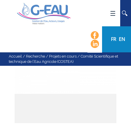
ACCUEIL
UMR G-EAU
FR
EN
PRÉSENTATION
ACTUALITÉS
Accueil
/
Recherche
/
Projets en cours
/
Comité Scientifique et
technique de l’Eau Agricole (COSTEA)
AGENDA
CALENDRIER DES ÉVÈNEMENTS
ORGANIGRAMME
LISTE DU PERSONNEL
LES DOMAINES SCIENTIFIQUES
LES ÉQUIPES
RECRUTEMENT
RECHERCHE