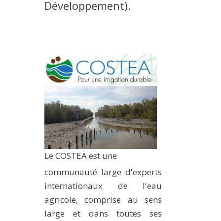
Développement).
MÉTHODES ET OUTILS
LOGICIELS
PUBLICATIONS SUR HAL
HDR
THÈSES
WORKING PAPERS
NOTES THÉMATIQUES
NOS TRAVAUX EN VIDÉO
Le COSTEA est une
communauté large d'experts
internationaux de l'eau
agricole, comprise au sens
large et dans toutes ses