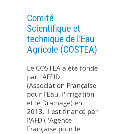
PLATEFORMES EXPÉRIMENTALES
Comité
IMPLANTATIONS GÉOGRAPHIQUES
Scientifique et
PROJETS EN COURS
technique de l’Eau
PROJETS TERMINÉS
Agricole (COSTEA)
NOS RÉSEAUX SCIENTIFIQUES ET TECHNIQUES
SÉMINAIRES RÉGULIERS
FORMATION
Le COSTEA a été fondé
MASTER
par l'AFEID
(Association Française
INGÉNIEUR
pour l'Eau, l'Irrigation
FORMATION CONTINUE
et le Drainage) en
FORMATION DOCTORALE
2013. Il est financé par
THÈSES EN COURS
l'AFD (l'Agence
MOOC
Française pour le
PRODUCTION