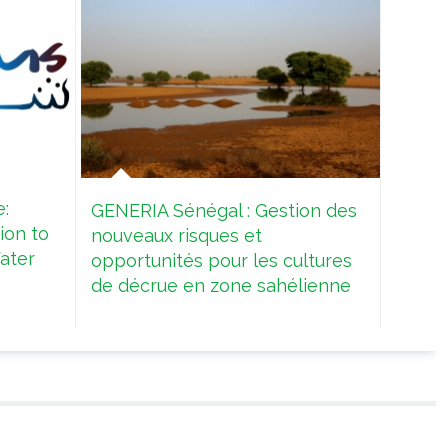
:
MAGIC
GENERIA Sénégal : Gestion des
ion to
to cl
nouveaux risques et
ater
ecolog
opportunités pour les cultures
coast
de décrue en zone sahélienne