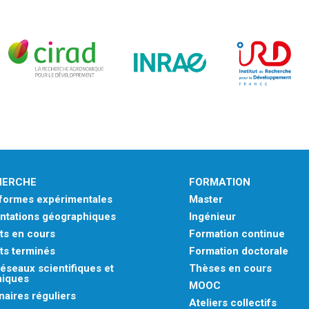
HERCHE
FORMATION
eformes expérimentales
Master
ntations géographiques
Ingénieur
ts en cours
Formation continue
ts terminés
Formation doctorale
éseaux scientifiques et
Thèses en cours
niques
MOOC
aires réguliers
Ateliers collectifs