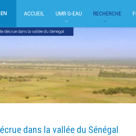
EN
ACCUEIL
UMR G-EAU
RECHERCHE
F
de décrue dans la vallée du Sénégal
écrue dans la vallée du Sénégal