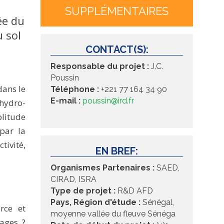
SUPPLÉMENTAIRES
ée du
u sol
CONTACT(S):
Responsable du projet :
J.C.
Poussin
dans le
Téléphone :
+221 77 164 34 90
E-mail :
poussin@ird.fr
hydro-
plitude
par la
tivité,
EN BREF:
Organismes Partenaires :
SAED,
CIRAD, ISRA
Type de projet :
R&D AFD
Pays, Région d'étude :
Sénégal,
rce et
moyenne vallée du fleuve Sénéga
ages ?