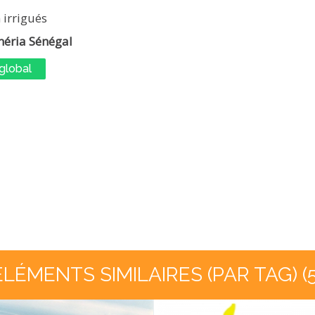
 irrigués
néria Sénégal
global
ÉLÉMENTS SIMILAIRES (PAR TAG) (5