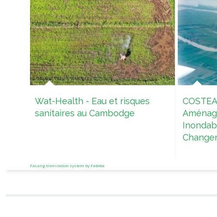
Wat-Health - Eau et risques
COSTEA 
sanitaires au Cambodge
Aménage
Inondab
Changem
FaLang translation system by Faboba