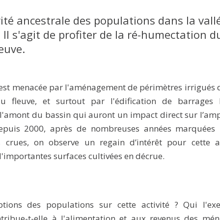
ité ancestrale des populations dans la vall
Il s'agit de profiter de la ré-humectation d
leuve.
é est menacée par l'aménagement de périmètres irrigués 
u fleuve, et surtout par l'édification de barrages 
 l'amont du bassin qui auront un impact direct sur l’am
Depuis 2000, après de nombreuses années marquées 
s crues, on observe un regain d’intérêt pour cette ac
importantes surfaces cultivées en décrue.
tions des populations sur cette activité ? Qui l'exe
ribue-t-elle à l'alimentation et aux revenus des mén