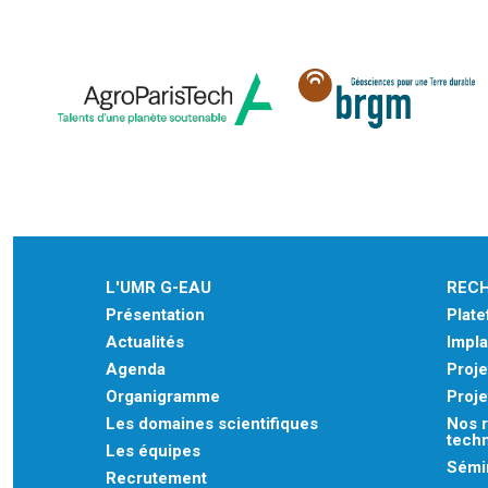
L'UMR G-EAU
REC
Présentation
Plat
Actualités
Impla
Agenda
Proje
Organigramme
Proje
Les domaines scientifiques
Nos r
tech
Les équipes
Sémin
Recrutement