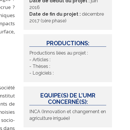
Date de début du projet :
juin
écrue ?
2016
Date de fin du projet :
décembre
niques
2017 (1ère phase)
impacts
urface,
PRODUCTIONS:
Productions liées au projet :
- Articles :
- Thèses :
- Logiciels :
ociété
EQUIPE(S) DE L’UMR
stitut
CONCERNÉ(S):
ents de
hoisies
INCA (Innovation et changement en
agriculture irriguée)
socio-
rs dans